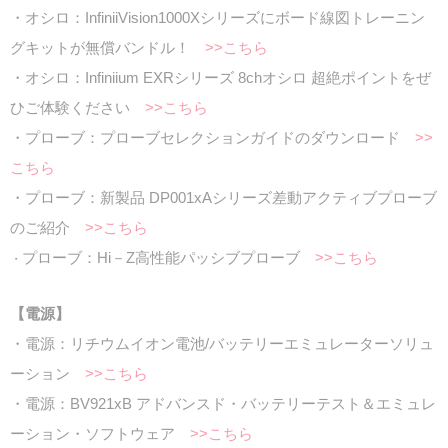
・オシロ：InfiniiVision1000Xシリーズにボード線図トレーニン
グキットが無償バンドル！
>>こちら
・オシロ：Infiniium EXRシリーズ 8chオシロ 超絶ポイントをぜ
ひご体験ください
>>こちら
・プローブ：プローブセレクションガイドのダウンロード
>>
こちら
・プローブ：新製品 DP001xAシリーズ差動アクティブプローブ
のご紹介
>>こちら
プローブ：Hi－Z高性能パッシブプローブ
>>こちら
・
【電源】
・電源：リチウムイオン電池/バッテリーエミュレーターソリュ
ーション
>>こちら
・電源：BV921xB アドバンスド・バッテリーテスト＆エミュレ
ーション・ソフトウェア
>>こちら