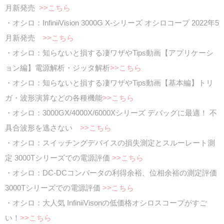
月新発売
>>こちら
・オシロ：InfiniiVision 3000G X-シリーズ オシロコープ 2022年5
月新発売
>>こちら
・オシロ：知らないと損する凄ワザやTips動画【アプリケーシ
ョン編】電源解析・ジッタ解析
>>こちら
・オシロ：知らないと損する凄ワザやTips動画【基本編】トリ
ガ・波形演算などの各種機能
>>こちら
・オシロ：3000GX/4000X/6000Xシリーズ デバッグに最適！ 不
具合波形を逃さない
>>こちら
・オシロ：スイッチングデバイスの損失測定とスルーレート測
定 3000Tシリーズでの電源評価
>>こちら
・オシロ：DC-DCコンバータの利得余裕、位相余裕の測定評価
3000Tシリーズでの電源評価
>>こちら
・オシロ：大人気 InfiniiVisonの低価格オシロスコープがすご
い！
>>こちら