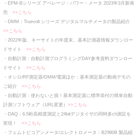
・EPM-Bシリーズ アベレージ・パワー・メータ 2023年3月新発
売
>>こちら
・DMM：Truevolt シリーズ デジタルマルチメータの製品紹介
>>こちら
・2022年版、キーサイトの年度末。基本計測器情報ダウンロー
ドサイト
>>こちら
・自動計測：自動計測プログラミングDAY参考資料ダウンロー
ドサイト
>>こちら
・オシロ/RF測定器/DMM/電源ほか：基本測定器の動画デモの
ご紹介
>>こちら
・自動計測：使わないと損！基本測定器に標準添付の簡単自動
計測ソフトウェア（URL変更）
>>こちら
・DAQ：6.5桁高精度測定と24bitデジタイザの同時多ch測定を
実現！
>>こちら
・フェムトピコアンメータ/エレクトロメータ：B2980B 製品紹