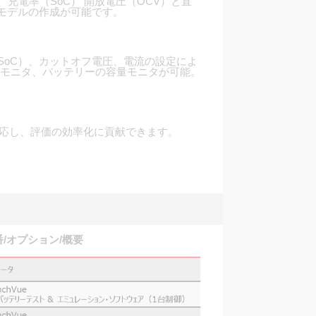
充電率（SoC） 開放電圧（OCV）と直
ーモデルの作成が可能です。
SoC）、カットオフ電圧、電流の設定によ
流モニタ、バッテリーの容量モニタが可能。
対応し、評価の効率化に貢献できます。
番/オプション/概要