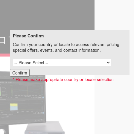
Please Confirm
プロファイラ―
Confirm your country or locale to access relevant pricing,
special offers, events, and contact information.
Confirm
* Please make appropriate country or locale selection