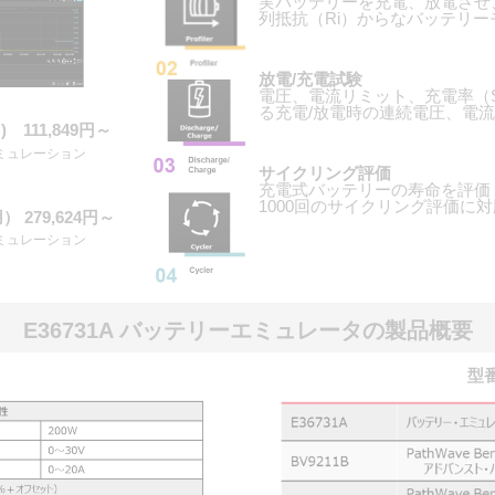
実バッテリーを充電、放電させ、
列抵抗（Ri）からなバッテリ
放電/充電試験
電圧、電流リミット、充電率（
る充電/放電時の連続電圧、電
用) 111,849円～
ミュレーション
サイクリング評価
）
充電式バッテリーの寿命を評価
1000回のサイクリング評価に
御用）
279,624円～
エミュレーション
）
E36731A バッテリーエミュレータの製品概要
型