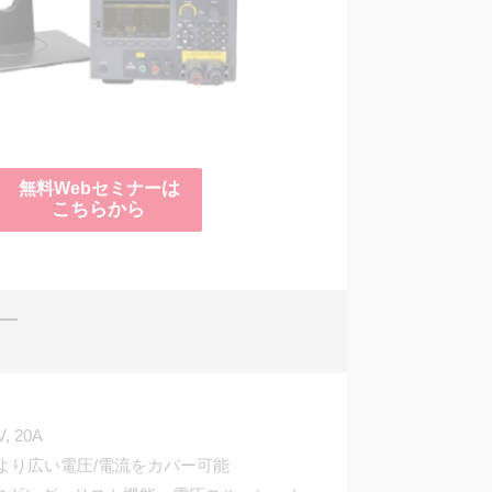
は
無料Webセミナー
こちらから
―
, 20A
より広い電圧/電流をカバー可能