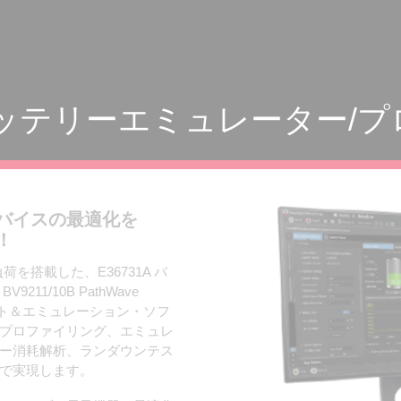
A バッテリーエミュレーター/
バイスの最適化を
！
負荷を搭載した、E36731A バ
1/10B PathWave
テスト＆エミュレーション・ソフ
プロファイリング、エミュレ
ー消耗解析、ランダウンテス
で実現します。