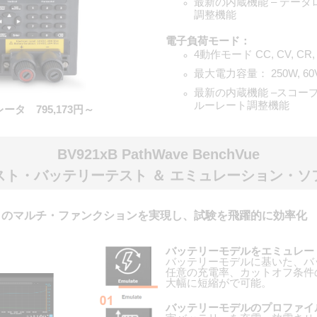
最新の内蔵機能 – デー
調整機能
電子負荷モード：
4動作モード CC, CV, CR, 
最大電力容量： 250W, 60V
最新の内蔵機能 –スコー
ルーレート調整機能
ータ 795,173円～
BV921xB PathWave BenchVue
スト・バッテリーテスト ＆ エミュレーション・ソ
トのマルチ・ファンクションを実現し、試験を飛躍的に効率化
バッテリーモデルをエミュレー
バッテリーモデルに基いた、バ
任意の充電率、カットオフ条件
大幅に短縮がで可能。
バッテリーモデルのプロファイ