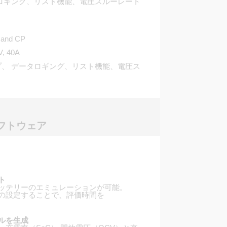
タロギング、リスト機能、電圧スルーレート
and CP
, 40A
プ、 データロギング、リスト機能、電圧ス
フトウェア
ト
ッテリーのエミュレーションが可能。
の設定することで、評価時間を
ルを生成