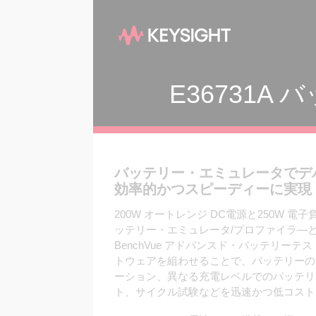
E36731
バッテリー・エミュレータでデ
効率的かつスピーディーに実現
200W オートレンジ DC電源と250W 電子
ッテリー・エミュレータ/プロファイラ―とBV921
BenchVue アドバンスド・バッテリー
トウェアを組わせることで、バッテリーの
ーション、異なる充電レベルでのバッテリ
ト、サイクル試験などを迅速かつ低コスト