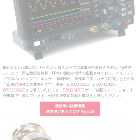
InfniiVision 1000Xシリーズ オシロスコープの波形発生器付きモデル（Gモデ
ル）には、周波数応答解析（FRA）機能が標準で搭載されており、スイッチン
グ電源のパッシブフィルター、増幅回路、負帰還回路（ループ応答）などの電
子回路の評価に大変便利です。現在、
EDUX1052G
、
DSOX1202G
、
DSOX1204G
をご購入いただくと、
DSOXBODE
ボード線図トレーニンキット
が無償で付属しています。ぜひ周波数応答解析機能をお試しください。
価格等の詳細情報
基本測定器カタログ Page16