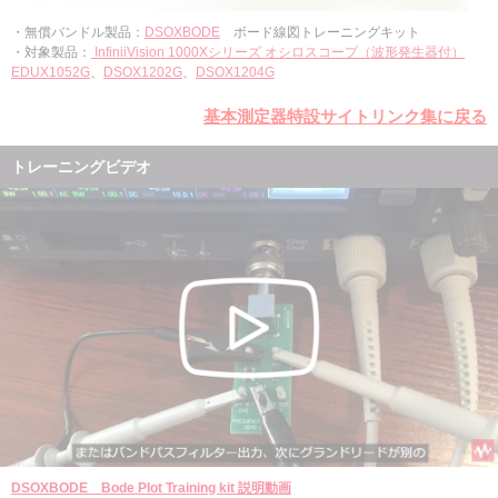
・無償バンドル製品：
DSOXBODE
ボード線図トレーニングキット
・対象製品：
InfiniiVision 1000Xシリーズ オシロスコープ（波形発生器付）
EDUX1052G
、
DSOX1202G
、
DSOX1204G
基本測定器特設サイトリンク集に戻る
トレーニングビデオ
DSOXBODE Bode Plot Training kit 説明動画