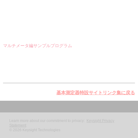
マルチメータ編サンプルプログラム
基本測定器特設サイトリンク集に戻る
Learn more about our commitment to privacy:
Keysight Privacy
Statement
©
2026
Keysight Technologies