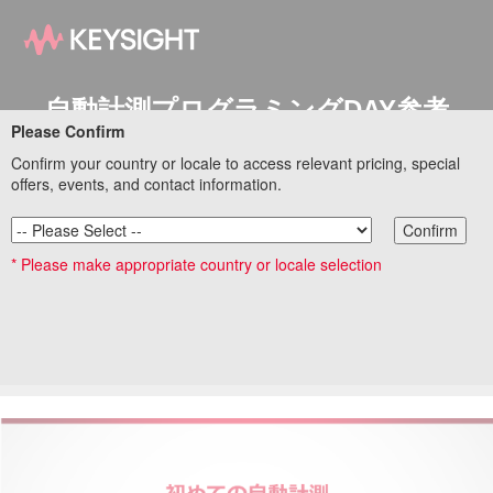
自動計測プログラミングDAY参考
Please Confirm
資料ダウンロードサイト
Confirm your country or locale to access relevant pricing, special
offers, events, and contact information.
自動計測プログラミングDAYにご参加いただき誠にありがと
Confirm
うございました。
* Please make appropriate country or locale selection
セミナーの中でご紹介しました自動計測関連のアプリケーシ
ョンノートなどの参考資料を まとめてご紹介致します。
１. セミナースライド