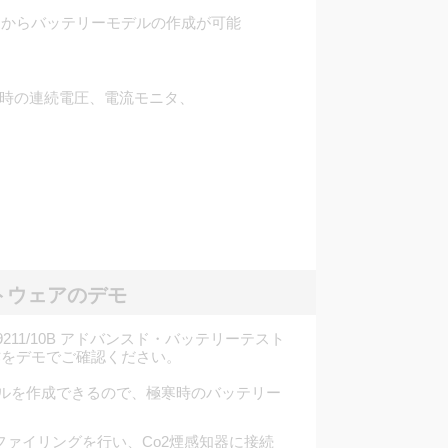
i）からバッテリーモデルの作成が可能
電時の連続電圧、電流モニタ、
トウェアのデモ
211/10B アドバンスド・バッテリーテスト
作をデモでご確認ください。
ルを作成できるので、極寒時のバッテリー
ファイリングを行い、Co2煙感知器に接続