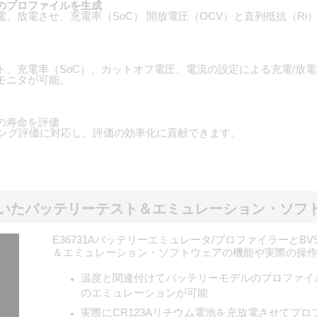
のプロファイルを生成
電、放電させ、充電率（SoC） 開放電圧（OCV）と直列抵抗（R
ト、充電率（SoC）、カットオフ電圧、電流の設定による充電/放
モニタが可能。
の寿命を評価
クリング評価に対応し、評価の効率化に貢献できます。
Aを用いたバッテリーテスト＆エミュレーション・ソフ
E36731Aバッテリーエミュレータ/プロファイラーとBV9
＆エミュレーション・ソフトウェアの機能や実際の操
温度と関連付けてバッテリーモデルのプロファイ
のエミュレーションが可能
実際にCR123Aリチウム電池を充放電させてプロ