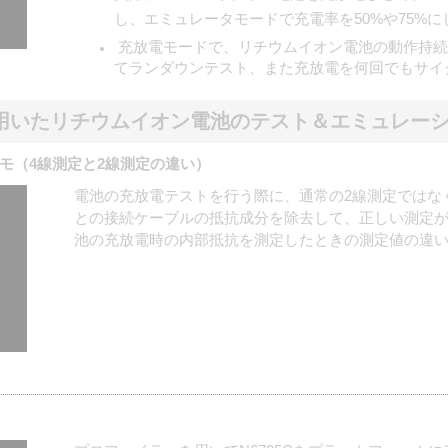
し、エミュレータモードで充電率を50%や75%
充放電モードで、リチウムイオン電池の動作持続
てランダウンテスト、また充放電を何回でもサイ
Cを用いたリチウムイオン電池のテスト＆エミュレー
モ（4線測定と2線測定の違い）
電池の充放電テストを行う際に、通常の2線測定ではなく
との接続ケーブルの抵抗成分を除去して、正しい測定
池の充放電時の内部抵抗を測定したときの測定値の違