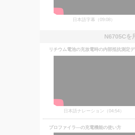
日本語字幕（09:08）
N6705
リチウム電池の充放電時の内部抵抗測定デ
日本語ナレーション（04:54）
プロファイラ―の充電機能の使い方