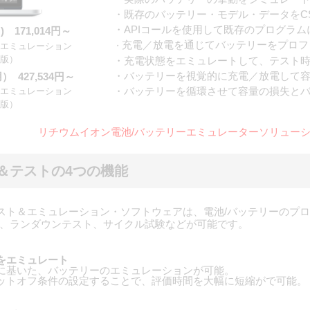
・既存のバッテリー・モデル・データをC
・APIコールを使用して既存のプログラ
用) 171,014円～
充電／放電を通じてバッテリーをプロフ
ト＆エミュレーション
・
版）
・充電状態をエミュレートして、テスト
・バッテリーを視覚的に充電／放電して
用） 427,534円～
・バッテリーを循環させて容量の損失と
ト＆エミュレーション
版）
リチウムイオン電池/バッテリーエミュレーターソリュー
＆テストの4つの機能
テリーテスト＆エミュレーション・ソフトウェアは、電池/バッテリーの
、ランダウンテスト、サイクル試験などが可能です。
をエミュレート
に基いた、バッテリーのエミュレーションが可能。
ットオフ条件の設定することで、評価時間を大幅に短縮がで可能。