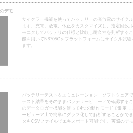
のデモ
サイクラー機能を使ってバッテリーの充放電のサイク
ます。充電、放電、休止をカスタマイズし、指定回数
モニタしてバッテリの仕様と比較し耐久性を判断する
能を用いてN6705Cをプラットフォームにサイクル試
ます。
バッテリーテスト＆エミュレーション・ソフトウェアで
テスト結果をそのままバッテリービューアで確認する
のデータロガー機能を使って4つの動作モードで測定し
ービューア上で簡単にグラフ化して解析することがで
タもCSVファイルでエキスポート可能です。実際のデ