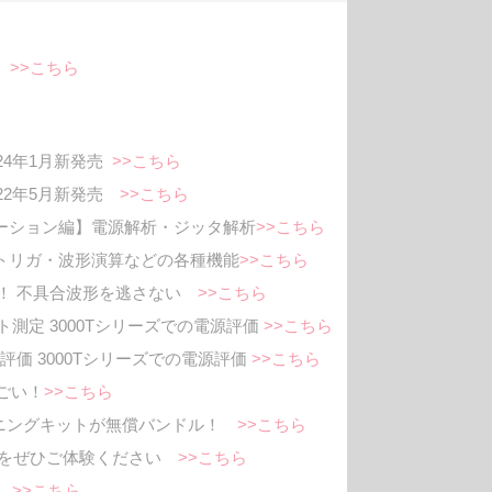
売
>>こちら
 2024年1月新発売
>>こちら
 2022年5月新発売
>>こちら
ケーション編】電源解析・ジッタ解析
>>こちら
】トリガ・波形演算などの各種機能
>>こちら
に最適！ 不具合波形を逃さない
>>こちら
測定 3000Tシリーズでの電源評価
>>こちら
価 3000Tシリーズでの電源評価
>>こちら
すごい！
>>こちら
図トレーニングキットが無償バンドル！
>>こちら
ポイントをぜひご体験ください
>>こちら
ド
>>こちら