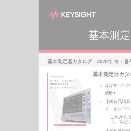
基本測定
基本測定器カタログ 2025年 冬・春
基本測定器カタロ
ほぼすべての
別冊）
【新製品情報】In
ズ オシロス
これから
ズ、14ビ