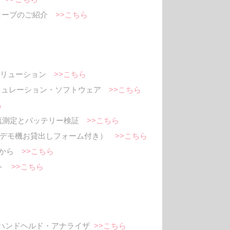
ローブのご紹介
>>こちら
ソリューション
>>こちら
＆エミュレーション・ソフトウェア
>>こちら
ら
機電流測定とバッテリー検証
>>こちら
イト（デモ機お貸出しフォーム付き）
>>こちら
台から
>>こちら
イト
>>こちら
ら
クロ波 ハンドヘルド・アナライザ
>>こちら