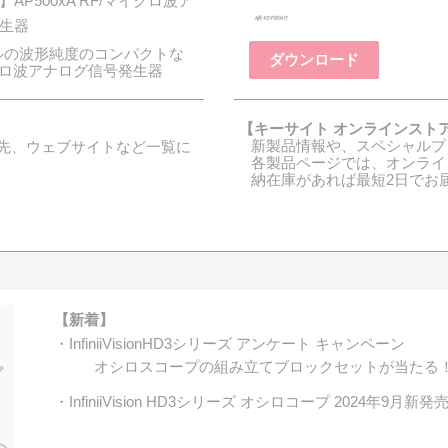
AP500xA RF/マイクロ波ア
生器
ルの波形純度のコンパクトな
ダウンロード
クロ波アナログ信号発生器
【キーサイト オンラインスト
新製品情報や、スペシャルプ
先、ウェブサイトなど一覧に
各製品ページでは、オンライ
納在庫があれば最短2日でお
【新着】
・InfiniiVisionHD3シリーズ アンケート キャンペーン
オシロスコープの組み立てブロックセットが当たる！ア
・InfiniiVision HD3シリーズ オシロコープ 2024年9月新発