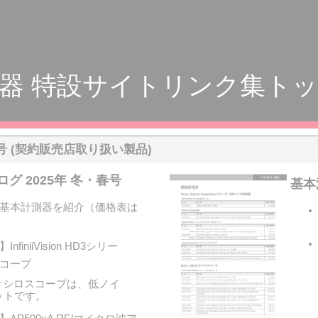
器 特設サイトリンク集ト
号 (契約販売店取り扱い製品)
グ 2025年 冬・春号
基本
基本計測器を紹介（価格表は
finiiVision HD3シリー
コープ
オシロスコープは、低ノイ
ットです。