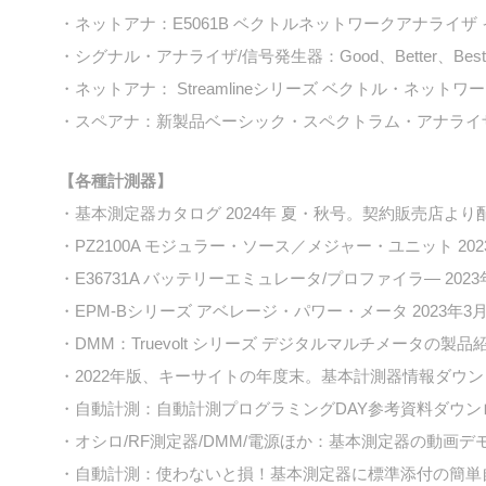
・ネットアナ：E5061B ベクトルネットワークアナライ
・シグナル・アナライザ/信号発生器：Good、Better、B
・ネットアナ： Streamlineシリーズ ベクトル・ネットワ
・スペアナ：新製品ベーシック・スペクトラム・アナラ
【各種計測器】
・基本測定器カタログ 2024年 夏・秋号。契約販売店よ
・PZ2100A モジュラー・ソース／メジャー・ユニット 2
・E36731A バッテリーエミュレータ/プロファイラ― 20
・EPM-Bシリーズ アベレージ・パワー・メータ 2023年
・DMM：Truevolt シリーズ デジタルマルチメータの製
・2022年版、キーサイトの年度末。基本計測器情報ダ
・自動計測：自動計測プログラミングDAY参考資料ダウ
・オシロ/RF測定器/DMM/電源ほか：基本測定器の動画
・自動計測：使わないと損！基本測定器に標準添付の簡単