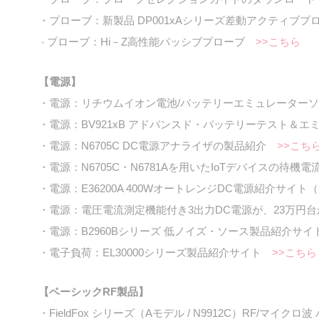
・プローブ：新製品 DP001xAシリーズ差動アクティブプ
プローブ：Hi－Z高性能パッシブプローブ
>>こちら
・
【電源】
・電源：リチウムイオン電池/バッテリーエミュレーター
・電源：BV921xB アドバンスド・バッテリーテスト
・電源：N6705C DC電源アナライザの製品紹介
>>こち
・電源：N6705C・N6781Aを用いたIoTデバイスの待
・電源：E36200A 400WオートレンジDC電源紹介サ
・電源：電圧電流測定機能付き3出力DC電源が、23万円
・電源：B2960Bシリーズ 低ノイズ・ソース製品紹介サ
・電子負荷：EL30000シリーズ製品紹介サイト
>>こち
【ベーシックRF製品】
・FieldFox シリーズ（Aモデル / N9912C）RF/マイ