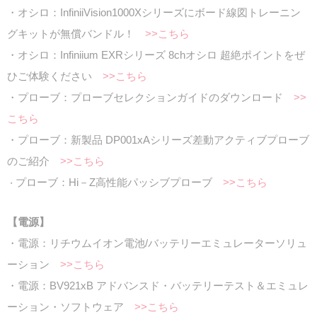
・オシロ：InfiniiVision1000Xシリーズにボード線図トレーニン
グキットが無償バンドル！
>>こちら
・オシロ：Infiniium EXRシリーズ 8chオシロ 超絶ポイントをぜ
ひご体験ください
>>こちら
・プローブ：プローブセレクションガイドのダウンロード
>>
こちら
・プローブ：新製品 DP001xAシリーズ差動アクティブプローブ
のご紹介
>>こちら
プローブ：Hi－Z高性能パッシブプローブ
>>こちら
・
【電源】
・電源：リチウムイオン電池/バッテリーエミュレーターソリュ
ーション
>>こちら
・電源：BV921xB アドバンスド・バッテリーテスト＆エミュレ
ーション・ソフトウェア
>>こちら