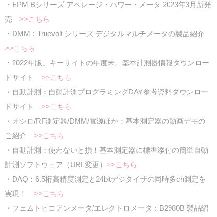
・EPM-Bシリーズ アベレージ・パワー・メータ 2023年3月新発
売
>>こちら
・DMM：Truevolt シリーズ デジタルマルチメータの製品紹介
>>こちら
・2022年版、キーサイトの年度末。基本計測器情報ダウンロー
ドサイト
>>こちら
・自動計測：自動計測プログラミングDAY参考資料ダウンロー
ドサイト
>>こちら
・オシロ/RF測定器/DMM/電源ほか：基本測定器の動画デモの
ご紹介
>>こちら
・自動計測：使わないと損！基本測定器に標準添付の簡単自動
計測ソフトウェア（URL変更）
>>こちら
・DAQ：6.5桁高精度測定と24bitデジタイザの同時多ch測定を
実現！
>>こちら
・フェムトピコアンメータ/エレクトロメータ：B2980B 製品紹