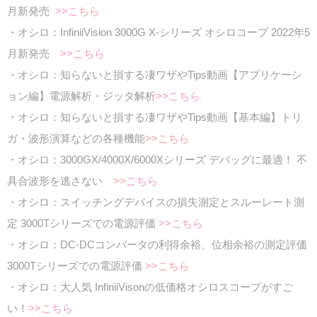
月新発売
>>こちら
・オシロ：InfiniiVision 3000G X-シリーズ オシロコープ 2022年5
月新発売
>>こちら
・オシロ：知らないと損する凄ワザやTips動画【アプリケーシ
ョン編】電源解析・ジッタ解析
>>こちら
・オシロ：知らないと損する凄ワザやTips動画【基本編】トリ
ガ・波形演算などの各種機能
>>こちら
・オシロ：3000GX/4000X/6000Xシリーズ デバッグに最適！ 不
具合波形を逃さない
>>こちら
・オシロ：スイッチングデバイスの損失測定とスルーレート測
定 3000Tシリーズでの電源評価
>>こちら
・オシロ：DC-DCコンバータの利得余裕、位相余裕の測定評価
3000Tシリーズでの電源評価
>>こちら
・オシロ：大人気 InfiniiVisonの低価格オシロスコープがすご
い！
>>こちら