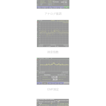
アナログ復調
雑音指数
EMF測定