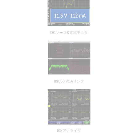
DCソース&電流モニタ
89600 VSAリンク
I/Q アナライザ