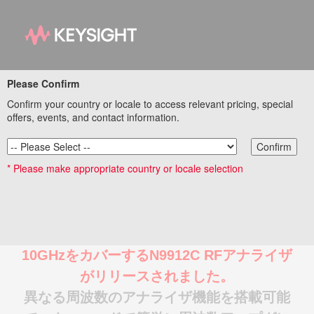
Please Confirm
FieldFox シリーズ（A
Confirm your country or locale to access relevant pricing, special
モデル / N9912C）
offers, events, and contact information.
RF/マイクロ波 ハンド
Confirm
* Please make appropriate country or locale selection
ヘルド・アナライザ
FieldFoxシリーズに、3kHz～4G / 6.5G/
10GHzをカバーするN9912C RFアナライザ
がリリースされました。
異なる周波数のアナライザ機能を搭載可能