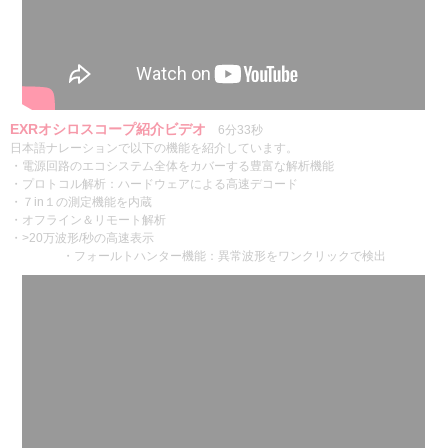
EXRオシロスコープ紹介ビデオ
6分33秒
日本語ナレーションで以下の機能を紹介しています。
・電源回路のエコシステム全体をカバーする豊富な解析機能
・プロトコル解析：ハードウェアによる高速デコード
・７in１の測定機能を内蔵
・オフライン＆リモート解析
・>20万波形/秒の高速表示
・フォールトハンター機能：異常波形をワンクリックで検出