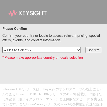
Please Confirm
Confirm your country or locale to access relevant pricing, special
Infiniium EXRシリー
offers, events, and contact information.
ズ 8ch 6GHzオシロス
Confirm
コープ
* Please make appropriate country or locale selection
基本測定器特設サイトリンク集に戻る
Infiniium EXRシリーズは、Keysightのオシロスコープの最上位モデ
ルであるInfiniium 110GHz UXRシリーズのASICを搭載し、“優れた
信号品質（低ノイズフロントエンド）と圧倒的なスピード”を実現し
ています。またInfiniiVision シリーズの7-in-1の多機能と高速な波形