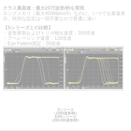
クラス最高速：最大20万波形/秒を実現
ロングメモリ（最大400Mpts/ch）なのに、いつでも最速表
示。特別な設定は一切不要なので普通に速い
【Sシリーズとの比較】
・波形更新およびトリガ検出速度：200倍速
・アベレージング速度：120倍速
・Eye Pattern測定：50倍速
Sシリーズ
（1000波形/秒）
EXRシリーズ
（200,000波形/秒）