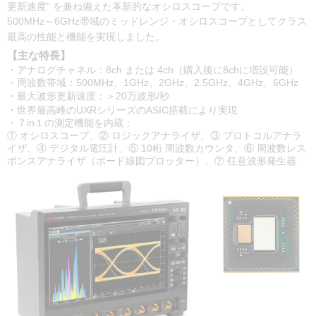
更新速度” を兼ね備えた革新的なオシロスコープです。
500MHz～6GHz帯域のミッドレンジ・オシロスコープとしてクラス
。
最高の性能と機能を実現しました
【主な特長】
・アナログチャネル：8ch または 4ch（購入後に8chに増設可能）
・周波数帯域：500MHz、1GHz、2GHz、2.5GHz、4GHz、6GHz
・最大波形更新速度：＞20万波形/秒
・世界最高峰のUXRシリーズのASIC搭載により実現
・７in１の測定機能を内蔵：
① オシロスコープ、② ロジックアナライザ、③ プロトコルアナラ
イザ、④ デジタル電圧計、⑤ 10桁 周波数カウンタ、⑥ 周波数レス
ポンスアナライザ（ボード線図プロッター）、⑦ 任意波形発生器