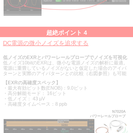
超絶ポイント 4
DC電源の微小ノイズを追求する
低ノイズのEXRとパワーレールプローブでノイズを可視化
低ノイズ10bitのEXRは、微小な電源ノイズの解析に最適。
電源に重畳しているノイズがないと仮定した場合のアイパ
ターンと実際のアイパターンとの比較（右図参照）も可能
【EXRの高確度スペック】
・最大有効ビット数(ENOB)：9.0ビット
・高分解能モード： 16ビット
・低ノイズ： 43 µV
・高確度タイムベース：8 ppb
N7020A
パワーレールプローブ