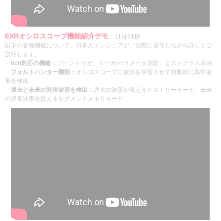
EXRオシロスコープ機能紹介デモ
11分31秒
以下の各種機能について、日本人エンジニアが、実際に操作しながら詳しくご
説明します。
・
8ch対応の機能：
ゾーントリガ、マーカ/パラメータ測定、ヒストグラム表示
・
フォルトハンター機能：
オシロスコープに波形を学習させて自動的に異常波
形を検出
・過去と未来の異常波形を検出：
過去の波形が見えるヒストリーモード、未来
の異常波形を捉えるセグメントメモリモード