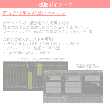
超絶ポイント 2
不具合波形を簡単にキャッチ
ゾーントリガ：波形を囲んで選ぶだけ
最速の波形更新速度で気になる波形を見つけたら、
ゾーントリガで、簡単に異常現象の切り分けが可能
8chでのマスクテストも可能
・波形更新およびトリガ検出速度：200倍速
・アベレージング速度：120倍速
・Eye Pattern測定：50倍速