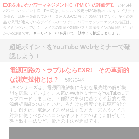
EXRを用いたパワーマネジメントIC（PMIC）の評価デモ
2分45秒
パワーマネジメントIC（PMIC)は、レジスタ設定やI2C制御のフレキシビリティ
を高め、汎用性を高めており、専用のSoCに向けた製品だけでなく、多くの製
品で採用が進んでいるデバイスの一つです。パワーオンシーケンスの検証は、
タイミングだけでなく、ノイズの対策や制御バスと電源ラインの観測など手が
かかる評価です。
キーサイトEXRを用いて、効率よく検証しましょう。
超絶ポイントをYouTube Webセミナーで確
認しよう！
電源回路のトラブルならEXR! その革新的
な測定技術とは？
56分04秒
EXRシリーズは、電源回路解析に有効な最先端の解析機
能を搭載しています。人気のWebセミナーをYouTubeにア
ップロードしました。７種類の事例に基づく革新的な電
源解析機能の知りたいところだけを何度でも視聴可能で
す。例えば、電源ノイズが発生するメカニズムやノイズ
対策に使うべきパスコンをネットアナのように解析して
導き出す手法など、驚きの手法が満載です。