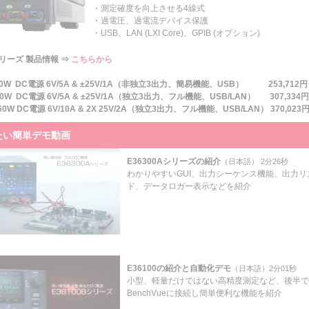
・測定確度を向上させる4線式
・過電圧、過電流デバイス保護
・USB、LAN (LXI Core)、GPIB (オプション)
シリーズ 製品情報 ⇒
こちらから
 80W DC電源 6V/5A & ±25V/1A（非独立3出力、簡易機能、USB）
253,712円
 80W DC電源 6V/5A & ±25V/1A（独立3出力、フル機能、USB/LAN） 307,334円
160W DC電源 6V/10A & 2X 25V/2A（独立3出力、フル機能、USB/LAN）
370,023
たい簡単デモ動画
E36300Aシリーズの紹介
（日本語） 2分26秒
わかりやすいGUI、出力シーケンス機能、出力リ
ド、データロガー表示などを紹介
E36100の紹介と自動化デモ
（日本語）2分01秒
小型、軽量だけではない高精度測定など、後半で
BenchVueに接続し簡単便利な機能を紹介