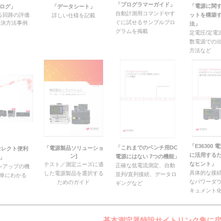
「プログラマーガイド」
「電源に関
ログ」
「データシート」
自動計測用コマンドやす
る回路の評価
ットを構築す
詳しい仕様を記載
ぐに試せるサンプルプロ
解決方法事例
法」
グラムを掲載
定電圧/定電
数電源での
方法など
「E36300 
「これまでのベンチ用DC
「電源製品ソリューショ
セレクト便利
に活用する
ン]
電源にはない 7つの機能」
」
なヒント」
テスト／測定ニーズに適
正確な低電流測定、自動
ンアップの機
具体的な接
した電源製品を選択する
並列/直列接続、データロ
単にわかる
なパワーダ
ためのガイド
ギングなど
キュメント
基本測定器特設サイトリンク集に