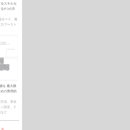
するスキルセ
る4つの方
流モード、複
出力ブースト
電源を 最大限
ための実用的
続方法、安全
ウン設定、ド
化など
戻る