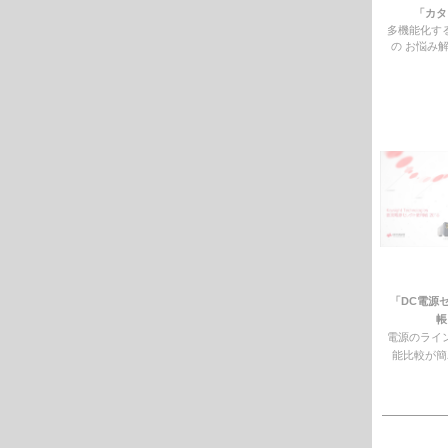
「カタ
多機能化す
の お悩み
「DC電源
帳
電源のライ
能比較が簡