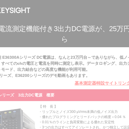
電流測定機能付き3出力DC電源が、25
万
ら
 E36300Aシリーズ DC電源は、なんと23万円台～でありながら、低ノ
、すべてのchの電圧と電流を同時に測定し表示。データロギング、出力
トモード、出力結合などの高度な機能が利用可能。
0シリーズ、E36200シリーズのデモ動画もあります。
基本測定器特設サイトリン
0Aシリーズ 3出力DC電源 概要
【 特 長 】
・リップルとノイズ300 µVrms未満の低ノイズ出力
・優れたプログラミングとリードバックの精度＜0.04 ％
・0.01％のラインと負荷変動による優れた安定性
・3つの出力はすべてアイソレートされ、かつ独立して設