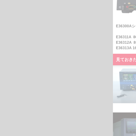
E36300A
E36311A
E36312A
E36313A 
見ておき