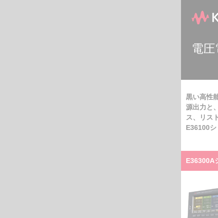
電圧
黒い高性能
源出力と
ス、リス
E3610
E3630