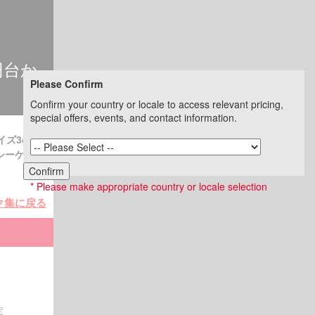
円台か
Please Confirm
Confirm your country or locale to access relevant pricing,
special offers, events, and contact information.
イズ3ch電
シーケン
Confirm
* Please make appropriate country or locale selection
ク集に戻る
定