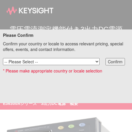
電圧電流測定機能付き3出力DC電源
Please Confirm
が、25
万円台から
Confirm your country or locale to access relevant pricing, special
offers, events, and contact information.
黒い高性能 E36300Aシリーズ DC電源は、なんと23万円台～であり
Confirm
ながら、低ノイズ3ch電源出力と、すべてのchの電圧と電流を同時
* Please make appropriate country or locale selection
に測定し表示。データロギング、出力シーケンス、リストモード、
出力結合などの高度な機能が利用可能。
E36100シリーズ、E36200シリーズのデモ動画もあります。
基本測定器特設サイトリンク集に戻る
E36300Aシリーズ 3出力DC電源 概要