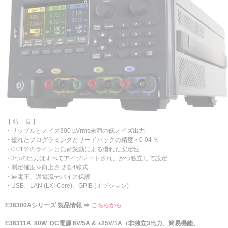
【 特 長 】
・リップルとノイズ300 µVrms未満の低ノイズ出力
・優れたプログラミングとリードバックの精度＜0.04 ％
・0.01％のラインと負荷変動による優れた安定性
・3つの出力はすべてアイソレートされ、かつ独立して設定
・測定確度を向上させる4線式
・過電圧、過電流デバイス保護
・USB、LAN (LXI Core)、GPIB (オプション)
E36300Aシリーズ 製品情報 ⇒
こちらから
E36311A 80W DC電源 6V/5A & ±25V/1A（非独立3出力、簡易機能、