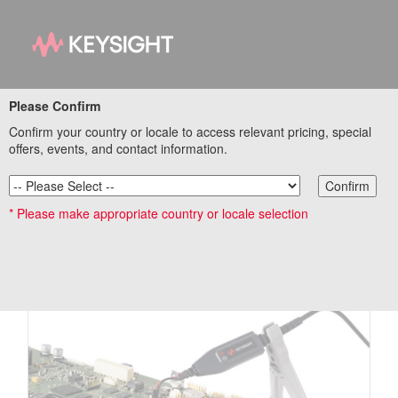
Please Confirm
DP001xAシリーズ差動
Confirm your country or locale to access relevant pricing, special
offers, events, and contact information.
アクティブプローブの
Confirm
新製品紹介
* Please make appropriate country or locale selection