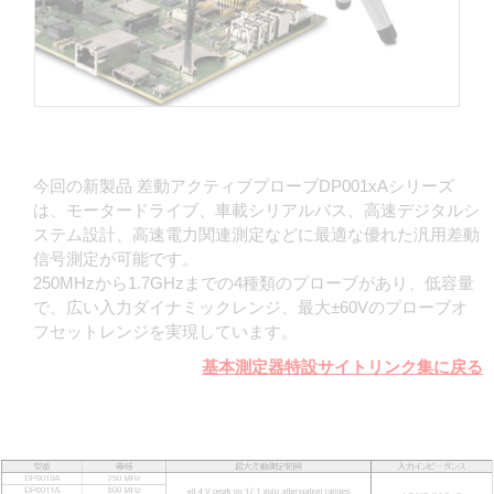
今回の新製品 差動アクティブプローブDP001xAシリーズ
は、モータードライブ、車載シリアルバス、高速デジタルシ
ステム設計、高速電力関連測定などに最適な優れた汎用差動
信号測定が可能です。
250MHzから1.7GHzまでの4種類のプローブがあり、低容量
で、広い入力ダイナミックレンジ、最大±60Vのプローブオ
フセットレンジを実現しています。
基本測定器特設サイトリンク集に戻る