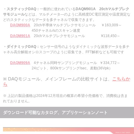
・スタティックDAQ：
一般的に使われている
DAQM901A 20chマルチプレク
サモジュール
などは、マルチメータ―のように高精度DC電圧測定や温度測定な
どのスタティックなデータを多チャネルで収集できます。
DAQM900A
20ch半導体マルチプレクサモジュール ￥163,009～
450チャネル/sのスキャン速度
DAQM901A
20chマルチプレクサモジュール ¥118,
450～
・ダイナミックDAQ：
センサー信号のようなダイナミックな波形データを多チ
ャネル高分解能オシロスコープのように収集でき、FFT解析なども可能です
DAQM909A
4チャネル同時サンプリングモジュール ￥334,772～
24ビット、800kサンプリング/sec、差動(36Vpk）
※ DAQモジュール、メインフレームの比較サイトは、
こちらか
ら
※ 上記の製品価格は2024年12月現在の概算の希望小売価格で、消費税は含ま
れておりません。
ダウンロード可能なカタログ、アプリケーションノート