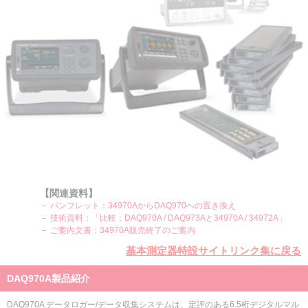
【関連資料】
－
パンフレット：34970AからDAQ970への置き換え
－
技術資料：「比較：DAQ970A / DAQ973Aと34970A / 34972A」
－
ご案内文書：34970A販売終了のご案内
基本測定器特設サイトリンク集に戻る
DAQ970A製品紹介
DAQ970A データロガー/データ収集システムは、定評のある6.5桁デジタルマル