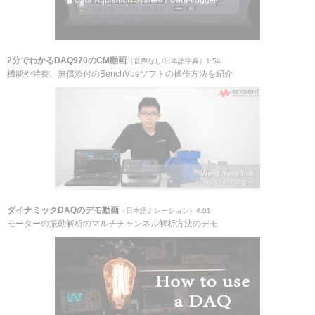
2分でわかるDAQ970のCM動画
（音声なし/日本語字幕）1:54
機能や特長、無償添付のBenchVueソフトの操作方法を紹介
ダイナミックDAQのデモ動画
（日本語ナレーション）4:01
モーターの振動解析のマルチチャンネル解析方法のデモ