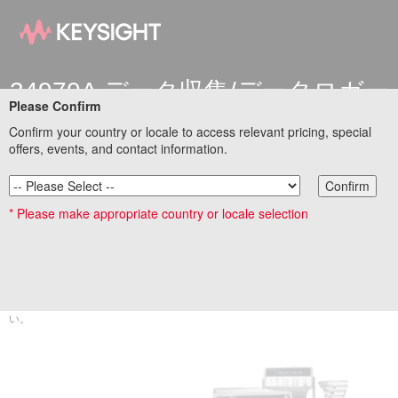
34970A データ収集/データロガー
Please Confirm
からDAQ970Aへの置き換え
Confirm your country or locale to access relevant pricing, special
offers, events, and contact information.
Confirm
34970A / 34972Aの販売終了のお知らせ
* Please make appropriate country or locale selection
キーサイトは、25年以上にわたってデータ収集(DAQ)/データロガー/スイッチン
グソリューションを提供しておりますが、このたび、幅広いお客様に導入いた
だいている長期ベストセラーの名機 34970A データ収録/データロガーの販売
は、2021年5月31日をもって終了することとなりました。（34972Aは2020年5
月31日で販売終了となっています。）
ぜひこの機会に、後継機種DAQ970A/DAQ973Aへの置換えをぜひご検討くださ
い。