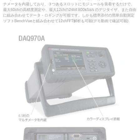
チメータを内蔵しており、３つあるスロットにモジュールを装着するだけで、
最大60chの高精度測定や、最大12chの24bit 800kSa/s のデジタイザ、また自由
に組み合わせてデータ・ロギングが可能です。しかも標準添付の簡単自動測定
ソフトBenchVueと組み合わせて12chFFT解析も可能(デモ動画で確認可能)