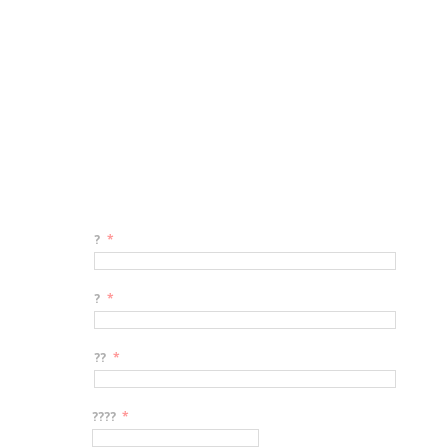
?
*
?
*
??
*
????
*