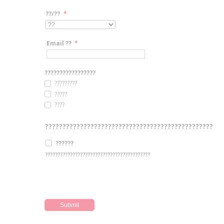
??/??
*
Email ??
*
?????????????????
?????????
?????
????
????????????????????????????????????????????????
??????
??????????????????????????????????????????