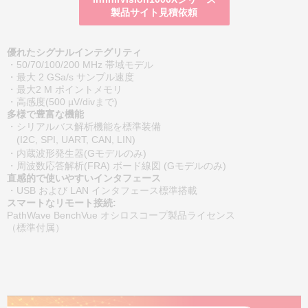
製品サイト見積依頼
優れたシグナルインテグリティ
・50/70/100/200 MHz 帯域モデル
・最大 2 GSa/s サンプル速度
・最大2 M ポイントメモリ
・高感度(500 µV/divまで)
多様で豊富な機能
・シリアルバス解析機能を標準装備
(I2C, SPI, UART, CAN, LIN)
・内蔵波形発生器(Gモデルのみ)
・周波数応答解析(FRA) ボード線図 (Gモデルのみ)
直感的で使いやすいインタフェース
・USB および LAN インタフェース標準搭載
スマートなリモート接続:
PathWave BenchVue オシロスコープ製品ライセンス
（標準付属）