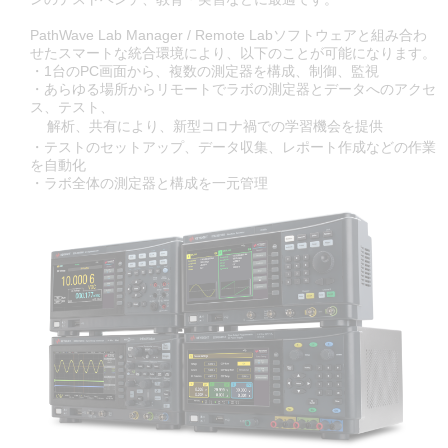
PathWave Lab Manager / Remote Labソフトウェアと組み合わ
せたスマートな統合環境により、以下のことが可能になります。
・1台のPC画面から、複数の測定器を構成、制御、監視
・あらゆる場所からリモートでラボの測定器とデータへのアクセ
ス、テスト、
解析、共有により、新型コロナ禍での学習機会を提供
・テストのセットアップ、データ収集、レポート作成などの作業
を自動化
・ラボ全体の測定器と構成を一元管理