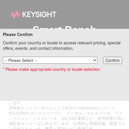
Smart Bench
Please Confirm
Essentialsシリーズ
Confirm your country or locale to access relevant pricing, special
offers, events, and contact information.
4機種揃った高性能エン
Confirm
トリーモデル
* Please make appropriate country or locale selection
Smart Bench Essentialsシリーズは、共通のデザイン、サイズ、
GUIを備え、導入しやすい価格帯の4種類の測定器で構成されて
います。
高性能エントリーモデルとして好評の InfiniiVisionシリーズ
EDU1000X オシロスコープに、デジタル・マルチメータ、ファ
ンクション・ジェネレータ、3出力DC電源など、使用頻度の高い
測定器をシリーズに加えています。汎用的な実験設備、製造ライ
ンのテストベンチ、教育・実習などに最適です。