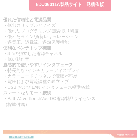
EDU36311A製品サイト 見積依頼
優れた信頼性と電源品質
・低出力リップルとノイズ
・優れたプログラミング/読み取り精度
・優れたライン/負荷レギュレーション
・過電圧、過電流、過熱保護機能
便利なベンチトップ機能
・3つの独立した電源チャネル
・低い動作音
直感的で使いやすいインタフェース
・特長的な7インチカラーディスプレイ
・カラーコードチャネルで読取が容易
・電圧および電流調整の独立ノブ
・USB および LAN インタフェース標準搭載
スマートなリモート接続
・PathWave BenchVue DC電源製品ライセンス
（標準付属）