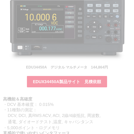
EDU34450A デジタル マルチメータ 144,864円
EDUX34450A製品サイト 見積依頼
高機能＆高確度
・DCV 基本確度： 0.015%
・11種類の測定：
DCV, DCI, 真RMS ACV, ACI, 2線/4線抵抗, 周波数,
通電, ダイオードテスト,温度, キャパシタンス
・5,000ポイント・ログメモリ
直感的で使いやすいインタフェース