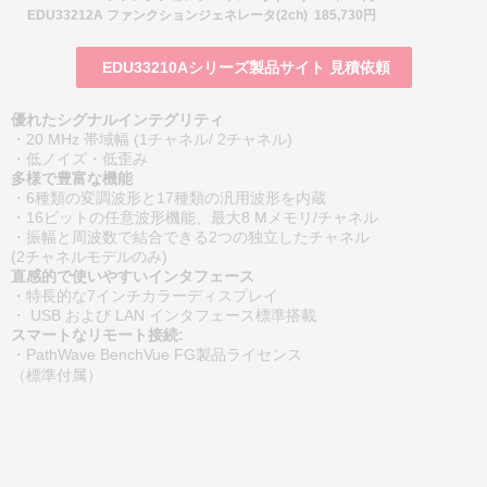
EDU33212A ファンクションジェネレータ(2ch) 185,730円
EDU33210Aシリーズ製品サイト 見積依頼
優れたシグナルインテグリティ
・20 MHz 帯域幅 (1チャネル/ 2チャネル)
・低ノイズ・低歪み
多様で豊富な機能
・6種類の変調波形と17種類の汎用波形を内蔵
・16ビットの任意波形機能、最大8 Mメモリ/チャネル
・振幅と周波数で結合できる2つの独立したチャネル
(2チャネルモデルのみ)
直感的で使いやすいインタフェース
・特長的な7インチカラーディスプレイ
・ USB および LAN インタフェース標準搭載
スマートなリモート接続:
・PathWave BenchVue FG製品ライセンス
（標準付属）