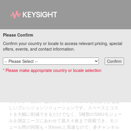
PZ2100Aシリーズ
Please Confirm
モジュラー・ソース／メ
Confirm your country or locale to access relevant pricing, special
offers, events, and contact information.
ジャー・ユニット
Confirm
* Please make appropriate country or locale selection
PZ2100Aシリーズのプレシジョン・ソース/メジャー・ユ
ニット（SMU）は、わずか4.5cmの１Uラックサイズのメ
インフレームに、最大20チャネルのSMUを実装できる新
しいプレシジョンソリューションです。
スペースとコス
トを大幅に削減できるだけでなく、
5種類のSMUモジュー
ルを測定ニーズにあわせて最大４枚まで搭載でき、モジ
ュール間の同期も＜50nsecと高速なので、多チャンネル