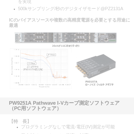
を実現
500kサンプリング/秒のデジタイザモード@PZ2131A
ICのバイアスソースや複数の高精度電源を必要とする用途に
最適
PW9251A Pathwave I-Vカーブ測定ソフトウェア
（PC用ソフトウェア）
【特 長】
プログラミングなしで電流-電圧(IV)測定が可能