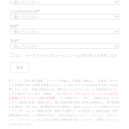
主な担当技術分野
*
職種
*
業種
*
はい、キーサイトからのEメールニュースの受け取りを希望します
本イベントで得た個人情報・アンケート情報は、お客様へ連絡をし、お客様へのサー
ビスや特典に関する情報を更新するなど、より良いサービスを提供するためにのみ使
用します。なお、同様の目的のため、弊社のビジネスパートナーと共同利用させてい
ただく場合がございます。詳細は
「キーサイト・テクノロジーズ・インクにおける
お客様のプライバシーに関する声明」
をご参照下さい。また、ご登録されましたセ
ミナーの講師の企業・団体に対し、個人情報保護に関する契約を締結の上、第3者提供
する場合がございます。第3者提供された情報は、講師によるセミナーに関するフォロ
ーアップや、セミナー講師の企業・団体での電子メールや電話による販売活動、研究
開発活動を目的として使用されます。上記の送信ボタンのクリックにより、プライバ
シー・ステートメントおよび上記の個人情報の取り扱いについて、ご同意いただいた
ものとみなします。