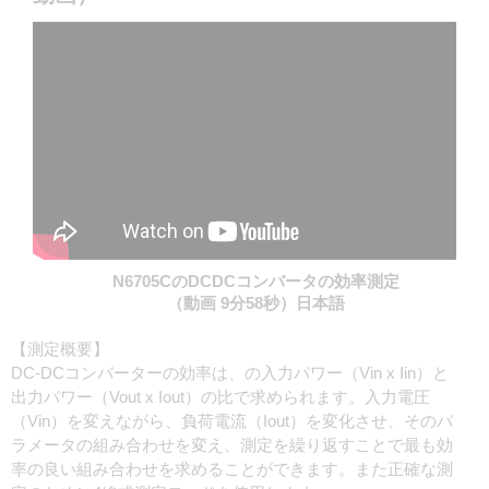
N6705CのDCDCコンバータの効率測定
（動画 9分58秒）日本語
【測定概要】
DC‐DCコンバーターの効率は、の入力パワー（Vin x Iin）と
出力パワー（Vout x Iout）の比で求められます。入力電圧
（Vin）を変えながら、負荷電流（Iout）を変化させ、そのパ
ラメータの組み合わせを変え、測定を繰り返すことで最も効
率の良い組み合わせを求めることができます。また正確な測