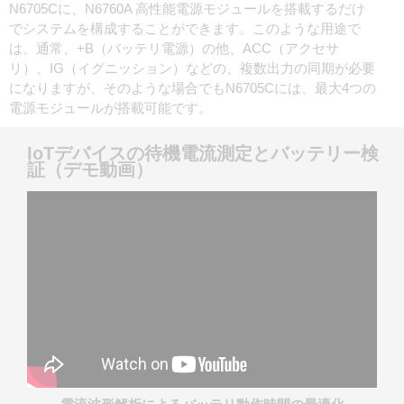
N6705Cに、N6760A 高性能電源モジュールを搭載するだけ
でシステムを構成することができます。このような用途で
は、通常、+B（バッテリ電源）の他、ACC（アクセサ
リ）、IG（イグニッション）などの、複数出力の同期が必要
になりますが、そのような場合でもN6705Cには、最大4つの
電源モジュールが搭載可能です。
IoTデバイスの待機電流測定とバッテリー検
証（デモ動画）