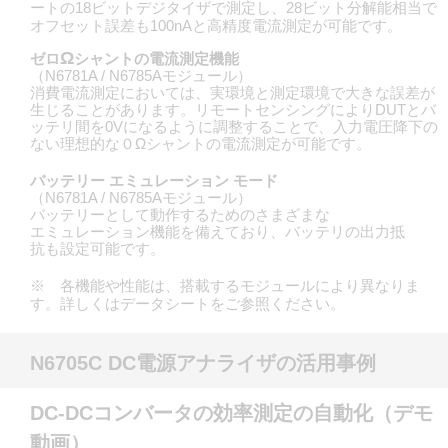
ートの18ビットデジタイザで測定し、28ビット分解能相当で
オフセット誤差も100nAと高精度電流測定が可能です。
Ω
ゼロ
シャントの電流測定機能
（N6781A / N6785Aモジュール）
消費電流測定においては、実環境と測定環境で大きな誤差が
生じることがあります。リモートセンシングによりDUTとバ
ッテリ間を0Vになるように調整することで、入力電圧降下の
ない理想的な０Ωシャントの電流測定が可能です。
バッテリー エミュレーション モード
（N6781A / N6785Aモジュール）
バッテリーとして動作するためのさまざまな
エミュレーション機能を備えており、バッテリの出力抵
抗も設定可能です。
※ 各機能や性能は、搭載するモジュールにより異なりま
す。詳しくはデータシートをご参照ください。
N6705C DC電源アナライザの活用事例
DC-DCコンバータの効率測定の自動化（デモ
動画）