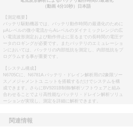
電流波形解析によるバッテリ動作時間の最適化
（動画 4分10秒）日本語
【測定概要】
バッテリ駆動機器では、バッテリ動作時間の最適化のために
μAレベルの微小電流からAレベルのダイナミックレンジの広
い電流波形測定および動作停止に至るまでの長時間の電圧デ
ータのロギングが必要です。またバッテリのエミュレーショ
ンにおいては、バッテリの内部抵抗を測定し、内部抵抗をプ
ログラムする事が重要です。
【システム構成】
N6705Cに、N6781A バッテリ・ドレイン解析用の2象限ソー
ス／メジャメントユ ニットを搭載するだけでシステムを構
成できます。さらにBV9201B制御/解析ソフトウェアと組み
合わせることでより高性能なバッテリ・ドレイン解析ソリュ
ーションが実現し、測定を詳細に解析できます。
関連情報