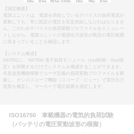
【測定概要】
電源ユニットは、電源を供給しているデバイスの負荷電流が
変動しても、常に既定の電圧を安定供給しなければなりませ
ん。このためデバイスの負荷変動プロファイルをエミュレー
トしながら、電源ユニットの電源出力波形が既定の電圧範囲
に収まっていることを確認します。
【システム構成】
N6705Cに、N6790A 電子負荷モジュール（Iout制御・Vout測
定）を搭載するだけでシステムを構成することができます。
任意波形機能模擬でユーザ定義の負荷変動プロファイルを模
擬し、オシロスコープ機能（スコープ・ビュー）で電圧出力
波形を補足し、マーカーで電圧範囲を測定します。
ISO16750 車載機器の電気的負荷試験
（バッテリの電圧変動波形の模擬）