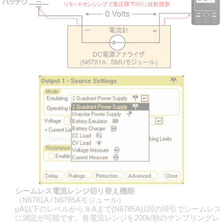
シームレス電流レンジ切り替え機能
（N6781A / N6785Aモジュール）
μA以下のレベルから８Aまで(N6785A)1回の掃引でシームレス
に測定が可能です。各電流レンジを200k/秒のサンプリングレ