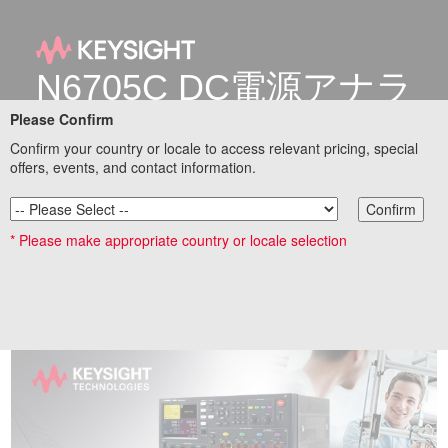
N6705C DC電源アナラ
イザ
Please Confirm
Confirm your country or locale to access relevant pricing, special
電源回路、電源ユニット、
offers, events, and contact information.
DC-DCコンバータ、バッテリ
Confirm
ーなどのテストニーズに1台
* Please make appropriate country or locale selection
で最適なカスタム測定ソリュ
ーションを提供