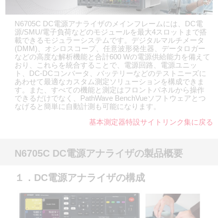
N6705C DC電源アナライザのメインフレームには、DC電
源/SMU/電子負荷などのモジュールを最大4スロットまで搭
載できるモジュラーシステムです。デジタルマルチメータ
(DMM)、オシロスコープ、任意波形発生器、データロガー
などの高度な解析機能と合計600 Wの電源供給能力を備えて
おり、これらを統合することで、電源回路、電源ユニッ
ト、DC-DCコンバータ、バッテリーなどのテストニーズに
あわせて最適なカスタム測定ソリューションを構成できま
す。また、すべての機能と測定はフロントパネルから操作
できるだけでなく、PathWave BenchVueソフトウェアとつ
なげると簡単に自動計測も可能になります。
基本測定器特設サイトリンク集に戻る
N6705C DC電源アナライザの製品概要
１．DC電源アナライザの構成