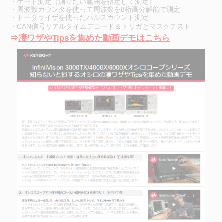
・ゲート測定（測りたい範囲を指定して測定）
・周波数カウンタを使って周波数を8桁高分解能で測定
・トータライザを使ったパルスカウント測定
・CAN信号リアルタイムデコード＆トリガとマスクテスト
⇒
凄ワザやTipsを集めた動画デモはこちら