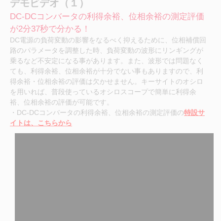
デモビデオ（１）
DC-DCコンバータの利得余裕、位相余裕の測定評価
が2分37秒で分かる！
DC電源の負荷変動の影響をなるべく抑えるために、位相補償回
路のパラメータを調整した時、負荷変動の波形にリンギングが
乗るなど不安定になる事があります。また、波形では問題なく
ても、利得余裕、位相余裕が十分でない事もありますので、利
得余裕・位相余裕の評価は欠かせません。キーサイトのオシロ
を用いれば、普段使っているオシロスコープで簡単に利得余
裕、位相余裕の評価が可能です。
・DC-DCコンバータの利得余裕、位相余裕の測定評価の
特設サ
イトは、こちらから