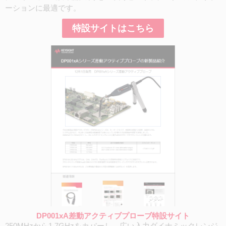
ーションに最適です。
特設サイトはこちら
DP001xA差動アクティブプローブ特設サイト
250MHzから1.7GHzをカバーし、広い入力ダイナミックレンジ