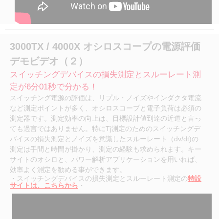
3000TX / 4000X オシロスコープの電源評価
デモビデオ（２）
スイッチングデバイスの損失測定とスルーレート測
定
が6分01秒で分かる！
スイッチング電源の評価は、リプル・ノイズやインダクタ電流
など測定ポイントが多く、オシロスコープと電子負荷は必須の
測定器です。測定効率の向上は、目標設計値到達の近道と言っ
ても過言ではありません。特にTj測定のためのスイッチングデ
バイスの損失測定とノイズを意識したスルーレート（dv/dt)の
測定は手間と時間が掛かり、測定の経験も求められます。キー
サイトのオシロと、パワー解析アプリケーションを用いれば、
効率よく測定を勧める事ができます。
・スイッチングデバイスの損失測定とスルーレート測定の
特設
サイトは、こちらから
・