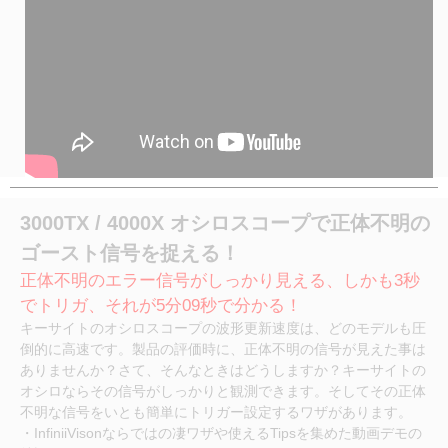
3000TX / 4000X オシロスコープで正体不明の
ゴースト信号を捉える！
正体不明のエラー信号がしっかり見える、しかも3秒
でトリガ、それが5分09秒で分かる！
キーサイトのオシロスコープの波形更新速度は、どのモデルも圧
倒的に高速です。製品の評価時に、正体不明の信号が見えた事は
ありませんか？さて、そんなときはどうしますか？キーサイトの
オシロならその信号がしっかりと観測できます。そしてその正体
不明な信号をいとも簡単にトリガー設定するワザがあります。
・InfiniiVisonならではの凄ワザや
使えるTipsを集めた動画デモの