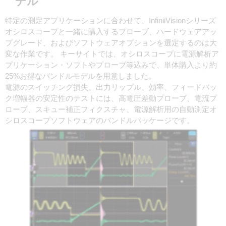
デル
特定の測定アプリケーションに合わせて、InfiniiVisionシリーズ
オシロスコープと一緒に購入するプローブ、ハードウェアアッ
プグレード、およびソフトウェアオプションを選定するのは大
変な作業です。 キーサイトでは、オシロスコープに電源解析ア
プリケーション・ソフトやプローブ等込みで、単体購入より約
25%お得なバンドルモデルを用意しました。
電源のスイッチング損失、出力リップル、効率、フィードバッ
ク増幅器の安定性のテストには、高電圧差動プローブ、電流プ
ローブ、スキュー補正フィクスチャ、電源解析用の自動測定オ
シロスコープソフトウェアのバンドルパッケージです。