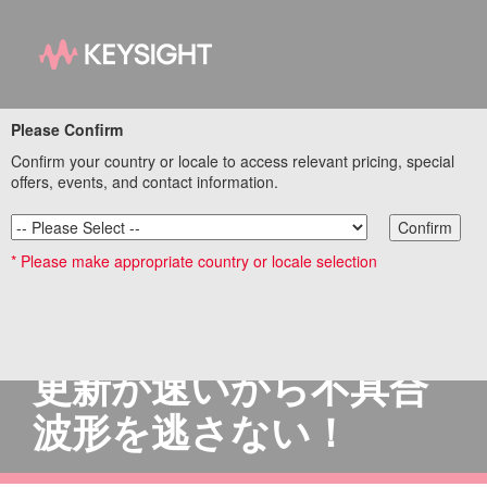
Please Confirm
InfiniiVision
Confirm your country or locale to access relevant pricing, special
offers, events, and contact information.
3000GX/4000X/6000X
オシロスコープシリー
Confirm
* Please make appropriate country or locale selection
ズ
デバッグに最適！ 波形
更新が速いから不具合
波形を逃さない！