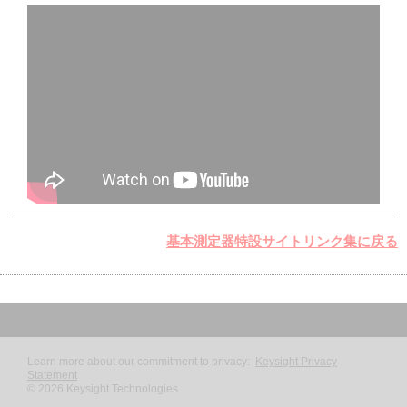
基本測定器特設サイトリンク集に戻る
Learn more about our commitment to privacy:
Keysight Privacy
Statement
©
2026
Keysight Technologies