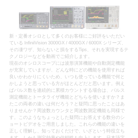
新・定番オシロとして多くのお客様にご好評をいただい
ている InfiniiVision 3000GX / 4000GX / 6000X シリーズ、
その凄ワザ、知らないと損をするTips、それを実現するテ
クノロジーなどを動画でご紹介します。
現在のオシロスコープには波形演算機能や自動測定機能
が充実していますが、どんな時にどの機能を使用すれば
良いかわかりにくいため、いつも使っている機能で何と
かしようと思っている方がほとんどだと思います。例え
ばパルス数を連続的に累積カウントする場合は、パルス
測定機能とトータライザ機能とどちらを使いますか？ま
たこの両者の違いは何だろう？と疑問に思ったことはあ
りませんか？周波数カウンタと周波数測定機能も同様で
す。このようなちょっとした疑問にお答えする数分のシ
ョートビデオをご用意しました。これらの機能の違いを
正しく理解し、知っておくだけで、いざという時役立ち
ます。しかも測定効率や信頼性も向上します。日本語字