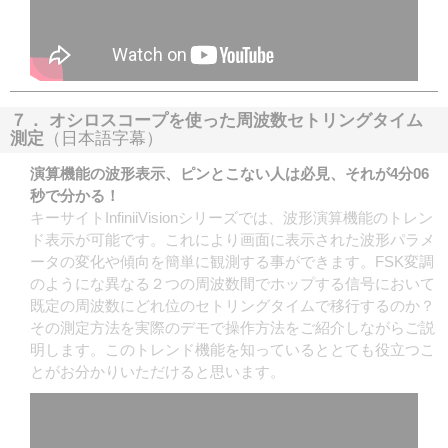
７． オシロスコープを使った周波数セトリングタイム
測定
（日本語字幕）
演算機能の波形表示、ピンとこない人は必見、それが4分06
秒で分かる！
キーサイトInfiniiVisionシリーズでは、波形演算機能のトレン
ド表示が可能です。これにより画面に表示された波形パラメ
ータの変化や傾向を簡単に観測する事ができます。FSK変調
のようにな異なる２つの周波数間でホップする信号において
既定の周波数にどれ位のセトリングタイムで移行するのか？
その測定方法を実際のデモで操作方法をご紹介しながらご説
明します。このトレンド機能を知っているととても役立つこ
とがお分かりいただけると思います。