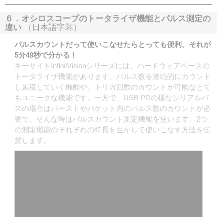
６．オシロスコープのトータライザ機能とパルス測定の
違い
（日本語字幕）
パルスカウントだって使いこなせたらとっても便利、それが
5分49秒で分かる！
キーサイトInfiniiVisionシリーズには、ハードウェアベースの
トータライザ機能があります。パルス数を連続的にカウント
し累積していく機能や、トリガ回数のカウントが可能なとて
もユニークな機能です。一方で、USB PDの様なシリアルバ
スの場合はバーストやパケット内のパルス数のカウントが必
要で、そんな時はパルスカウント測定機能を使います。2つ
の測定機能のそれぞれの特長を生かして使いこなす方法を伝
授します。