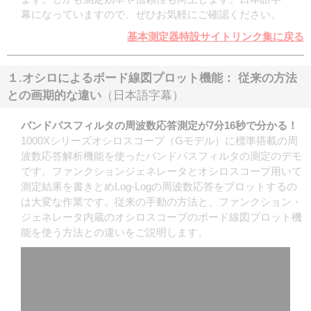
幕になっていますので、ぜひお気軽にご確認ください。
基本測定器特設サイトリンク集に戻る
１.オシロによるボード線図プロット機能： 従来の方法
との画期的な違い
（日本語字幕）
バンドパスフィルタの周波数応答測定が7分16秒で分かる！
1000Xシリーズオシロスコープ（Gモデル）に標準搭載の周
波数応答解析機能を使ったバンドパスフィルタの測定のデモ
です。ファンクションジェネレータとオシロスコープ用いて
測定結果を書きとめLog-Logの周波数応答をプロットするの
は大変な作業です。従来の手動の方法と、ファンクション・
ジェネレータ内蔵のオシロスコープのボード線図プロット機
能を使う方法との違いをご説明します。