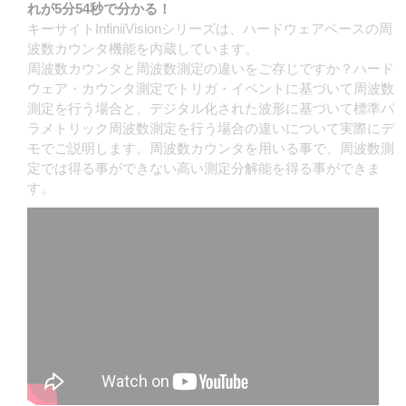
れが5分54秒で分かる！
キーサイトInfiniiVisionシリーズは、ハードウェアベースの周
波数カウンタ機能を内蔵しています。
周波数カウンタと周波数測定の違いをご存じですか？ハード
ウェア・カウンタ測定でトリガ・イベントに基づいて周波数
測定を行う場合と、デジタル化された波形に基づいて標準パ
ラメトリック周波数測定を行う場合の違いについて実際にデ
モでご説明します。周波数カウンタを用いる事で、周波数測
定では得る事ができない高い測定分解能を得る事ができま
す。