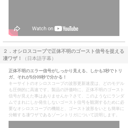
２．オシロスコープで正体不明のゴースト信号を捉える
凄ワザ！
（日本語字幕）
正体不明のエラー信号がしっかり見える、しかも3秒でトリ
ガ、それが5分09秒で分かる！
キーサイトのオシロスコープの波形更新速度は、どのモデル
も圧倒的に高速です。製品の評価時に、正体不明のゴースト
信号が見えた事はありませんか？さて、このようなにランダ
ムでまれにしか発生しないゴースト信号を観測するために必
要なオシロスコープの機能と、ゴースト波形をいとも簡単に
分離する凄ワザであるゾーントリガについて説明します。