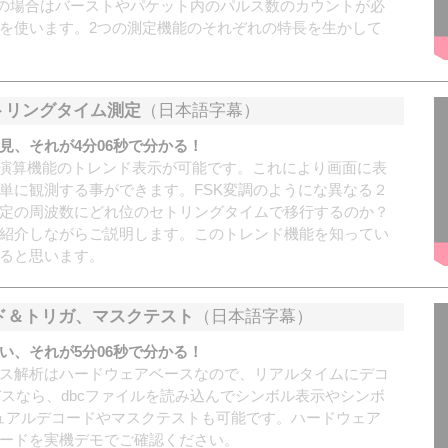
スの場合はバーストやパケット内のパルス数のカウントが必
を使います。2つの測定機能のそれぞれの特長を生かして
トリングタイム測定
（日本語字幕）
見、それが4分06秒で分かる！
では、波形演算機能のトレンド表示が可能です。これにより画面に表
単に観測する事ができます。FSK変調のようにな異なる２
定の周波数にどれ位のセトリングタイムで移行するのか？
紹介しながらご説明します。このトレンド機能を知ってい
ると思います。
ード＆トリガ、マスクテスト
（日本語字幕）
い、それが5分06秒で分かる！
ス解析はハードウェアベースなので、リアルタイムにデコ
スなら、dbcファイルを読み込んでシンボル表示やシンボ
デュアルデコードやマスクテストも可能です。ハードウェア
ードを実機デモでご確認ください。