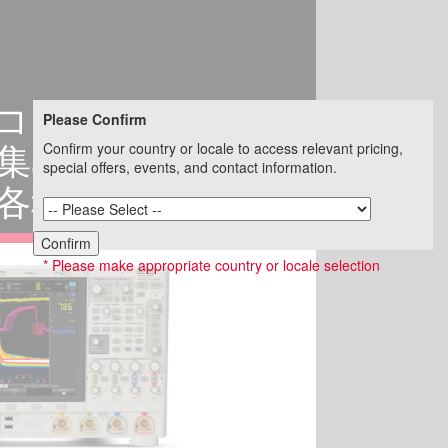
0Xオシロコープシリーズ
Please Confirm
Confirm your country or locale to access relevant pricing,
を集めた動画デモ
special offers, events, and contact information.
各種機能
Confirm
* Please make appropriate country or locale selection