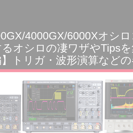
on 3000GX/4000GX/600
るオシロの凄ワザやTips
編】トリガ・波形演算などの