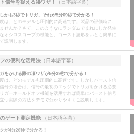
ト信号を捉える凄ワザ！
（日本語字幕）
しかも3秒でトリガ、それが5分09秒で分かる！
度は、どのモデルも圧倒的に高速です。製品の評価時に、
ませんか？さて、このようなにランダムでまれにしか発生
なオシロスコープの機能と、ゴースト波形をいとも簡単に
て説明します。
フの便利な活用法
（日本語字幕）
ガをかける際の凄ワザが5分39秒で分かる！
度は、どのモデルも圧倒的に高速です。しかしバースト信
信号の場合は、信号の最初のエッジでトリガをかける必要
リガーホールドオフ機能を活用すれば簡単にバースト信号
立つ実際の方法をデモで分かりやすくご説明します。
のゲート測定機能
（日本語字幕）
クが4分26秒で分かる！