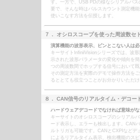
す。一方で、USB PDの様なシリアルバ
要で、そんな時はパルスカウント測定機能
使いこなす方法を伝授します。
７． オシロスコープを使った周波数セ
演算機能の波形表示、ピンとこない人は必
キーサイトInfiniiVisionシリーズ
示された波形パラメータの変化や傾向を簡
つの周波数間でホップする信号において既
その測定方法を実際のデモで操作方法をご
るととても役立つことがお分かりいただけ
８． CAN信号のリアルタイム・デコ
ハードウェアデコードでなければ意味がな
キーサイトのオシロスコープのシリアルバ
ード表示し、エラーも検出します。CANバ
ルトリガも可能です。CANとCXPIなど
によるリアルタイム表示、検出機能のスピ