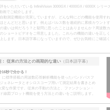
ている InfiniiVision 3000GX / 4000GX / 6000
を動画でご紹介します。
自動測定機能が充実していますが、どんな時にどの機能を使用す
ほとんどだと思います。例えばパルス数を連続的に累積カウント
の違いは何だろう？と疑問に思ったことはありませんか？周波数
のショートビデオをご用意しました。これらの機能の違いを正し
上します。日本語字幕になっていますので、ぜひお気軽にご確認
能： 従来の方法との画期的な違い
（日本語字幕）
16秒で分かる！
ル）に標準搭載の周波数応答解析機能を使ったバンドパスフ
ジェネレータとオシロスコープ用いて測定結果を書きとめ
のは大変な作業です。従来の手動の方法と、ファンクション・
ド線図プロット機能を使う方法との違いをご説明します。