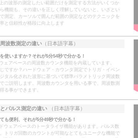
には、画面上の波形の測定したい範囲だけを測定する方法がいくつか
ら機能も、その違いを正しく理解していないと、いざとい
で測定、カーソルで囲んだ範囲の測定などのテクニックを
率と信頼性が格段に向上します
周波数測定の違い
（日本語字幕）
を使いますか？それが5分54秒で分かる！
は、ハードウェアベースの周波数カウンタ機能を内蔵しています。
じですか？ハードウェア・カウンタ測定でトリガ・イベン
ジタル化された波形に基づいて標準パラメトリック周波数
でご説明します。周波数カウンタを用いる事で、周波数測
得る事ができます。
能とパルス測定の違い
（日本語字幕）
ても便利、それが5分49秒で分かる！
には、ハードウェアベースのトータライザ機能があります。パルス数
、トリガ回数のカウントが可能なとてもユニークな機能で