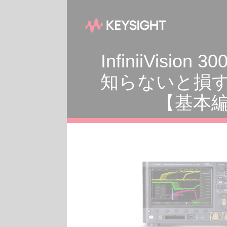
InfiniiVisi
知らないと損す
【基本