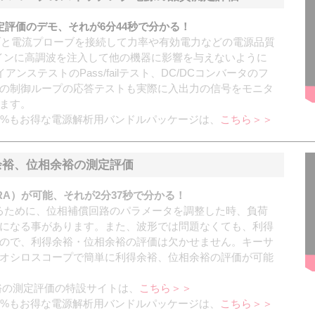
評価のデモ、それが6分44秒で分かる！
ーブと電流プローブを接続して力率や有効電力などの電源品質
インに高調波を注入して他の機器に影響を与えないように
ライアンステストのPass/failテスト、DC/DCコンバータのフ
の制御ループの応答テストも実際に入出力の信号をモニタ
ます。
5%もお得な電源解析用バンドルパッケージは、
こちら＞＞
余裕、位相余裕の測定評価
A）が可能、それが2分37秒で分かる！
るために、位相補償回路のパラメータを調整した時、負荷
になる事があります。また、波形では問題なくても、利得
ので、利得余裕・位相余裕の評価は欠かせません。キーサ
オシロスコープで簡単に利得余裕、位相余裕の評価が可能
裕の測定評価の特設サイトは、
こちら＞＞
5%もお得な電源解析用バンドルパッケージは、
こちら＞＞