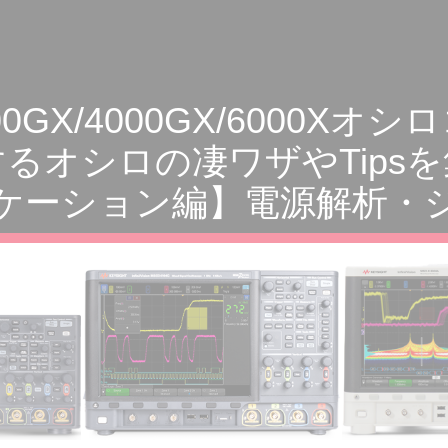
on 3000GX/4000GX/600
るオシロの凄ワザやTips
ケーション編】電源解析・