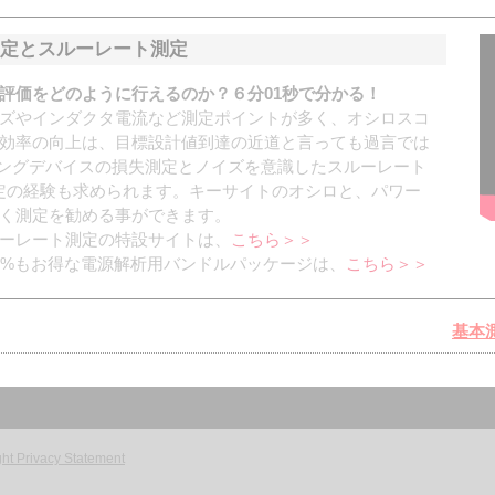
定とスルーレート測定
評価をどのように行えるのか？６分01秒で分かる！
ズやインダクタ電流など測定ポイントが多く、オシロスコ
効率の向上は、目標設計値到達の近道と言っても過言では
チングデバイスの損失測定とノイズを意識したスルーレート
、測定の経験も求められます。キーサイトのオシロと、パワー
く測定を勧める事ができます。
ーレート測定の特設サイトは、
こちら＞＞
5%もお得な電源解析用バンドルパッケージは、
こちら＞＞
基本
ht Privacy Statement