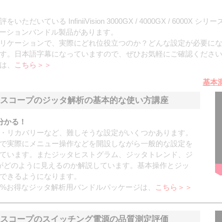
ている InfiniiVision 3000GX / 4000GX / 600
ケーションバンドル製品があります。
リケーションで、実際にどれ位役立つのか？どんな設定が必要に
す。日本語字幕になっていますので、ぜひお気軽にご確認くださ
は、
こちら＞＞
基本
スコープのジッタ解析の基本的な使い方講座
分かる！
・リカバリーなど、難しそうな設定がいくつかあります。
で実際にメニュー操作などを開設しながら一般的な設定を
ています。またジッタヒストグラム、ジッタトレンド、ジ
がどのように見えるのか解説しています。基本操作とジッ
できるようになります。
5%お得なジッタ解析用バンドルパッケージは、
こちら＞＞
スコープのスイッチング電源の品質測定評価