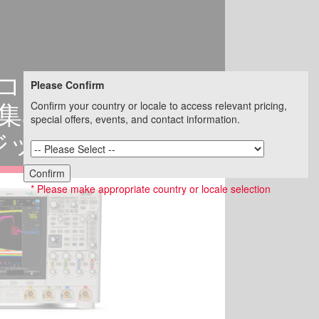
0Xオシロコープシリーズ
Please Confirm
Confirm your country or locale to access relevant pricing,
を集めた動画デモ
special offers, events, and contact information.
ジッタ解析
Confirm
* Please make appropriate country or locale selection