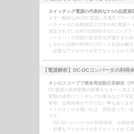
スイッチング電源の代表的な3つの品質測定
まず一般的なAC/DC電源に高電圧プロ
パラメータの自動測定の方法やAC電源ラ
規定されているIEC610000-3-2のコンプ
ィードバック回路の安定性を評価するため
しながら位相や利得のプロットを読み解き
・必要なアクセサリが全てセットされて2
【電源解析】DC-DCコンバータの利得
オシロスコープで簡単周波数応答解析（FR
DC電源の負荷変動の影響をなるべく抑え
変動の波形にリンギングが乗るなど不安定
余裕、位相余裕が十分でない事もあります
イトのオシロを用いれば、普段使っている
です。
・DC-DCコンバータの利得余裕、位相余
・必要なアクセサリが全てセットされて2