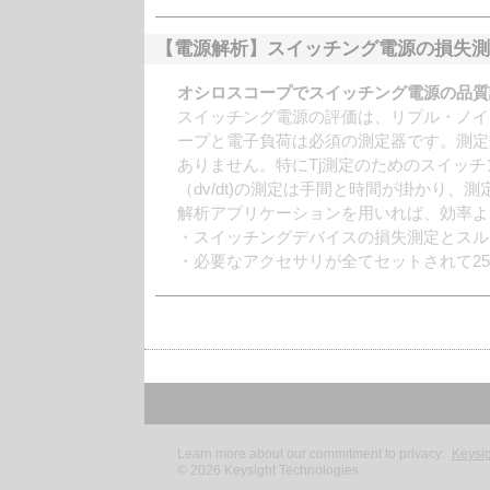
【電源解析】スイッチング電源の損失測
オシロスコープでスイッチング電源の品質
スイッチング電源の評価は、リプル・ノイ
ープと電子負荷は必須の測定器です。測定
ありません。特にTj測定のためのスイッ
（dv/dt)の測定は手間と時間が掛かり
解析アプリケーションを用いれば、効率よ
・スイッチングデバイスの損失測定とスル
・必要なアクセサリが全てセットされて2
Learn more about our commitment to privacy:
Keysig
©
2026
Keysight Technologies