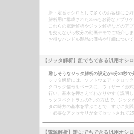
新・定番オシロとして多くのお客様にご好評をいただい
解析用に構成された25%もお得なアプリ
これらの電源解析やジッタ解析などのアプ
を交えながら数分の動画デモでご紹介しま
お得なバンドル製品の価格や詳細について
【ジッタ解析】誰でもできる汎用オシロ
難しそうなジッタ解析の設定が6分34秒で
ジッタ解析には、ソフトウェア・クロック
クロック信号をベースに、ウィザード形式
行い、基本を押さえてわかりやすく説明し
ッタスペクトラムの3つの方法で、ジッタ
タの味方の基本を学ぶことで、すぐに実践
・必要なアクセサリが全てセットされて2
【電源解析】誰にでもできる汎用オシロ