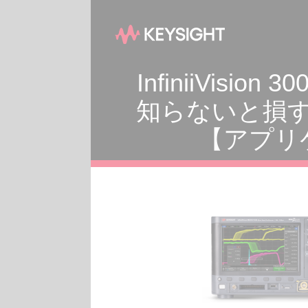
InfiniiVisi
知らないと損す
【アプリ