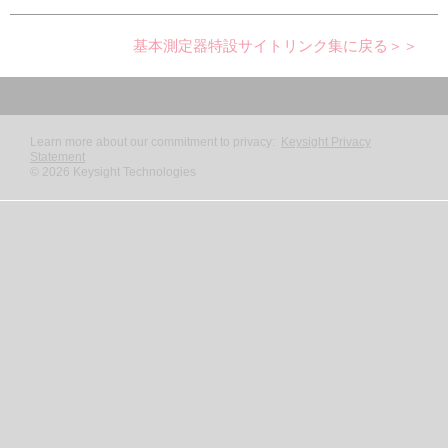
基本測定器特設サイトリンク集に戻る＞＞
Learn more about our commitment to privacy:
Keysight Privacy
Statement
©
2026
Keysight Technologies