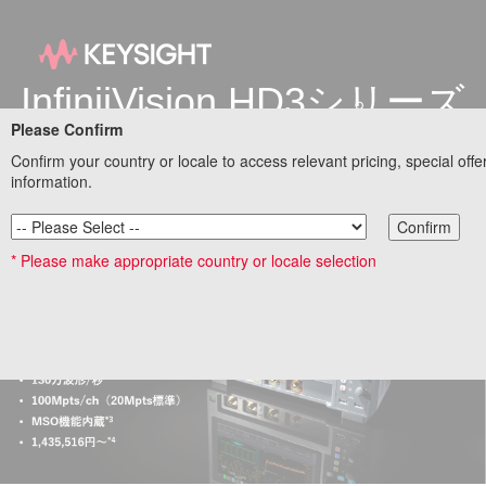
InfiniiVision HD3シリーズ
オシロコープ
Please Confirm
2024年9月新発売
Confirm your country or locale to access relevant pricing, special offe
information.
Confirm
* Please make appropriate country or locale selection