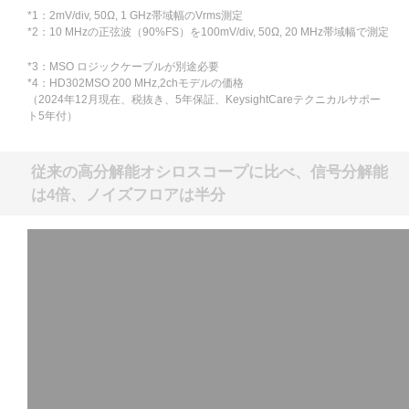
*1：2mV/div, 50Ω, 1 GHz帯域幅のVrms測定
*2：10 MHzの正弦波（90%FS）を100mV/div, 50Ω, 20 MHz帯域幅で測定
*3：MSO ロジックケーブルが別途必要
*4：HD302MSO 200 MHz,2chモデルの価格
（2024年12月現在、税抜き、5年保証、KeysightCareテクニカルサポー
ト5年付）
従来の高分解能オシロスコープに比べ、信号分解能
は4倍、ノイズフロアは半分