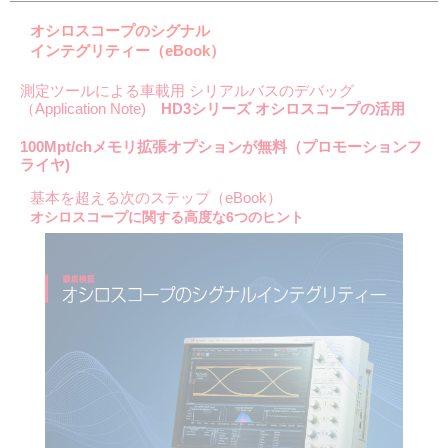
オシロスコープのシグナル
インテグリティー（eBook）
測定ツールによる車載用 シリアルバスのデバッグ
（Application Note)
HD3シリーズ オシロスコープの活用
100Mpt/chメモリ拡張オプションが無料（プロモーションフ
ライヤ)
基本を超える次のステップ（eBook）
オシロスコープに関する高度な6つのヒント