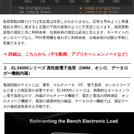
負荷変動試験だけでは安定度は目安しかわかりません。応答を早めようと帰還
抵抗を増やし過ぎると左図の下段の波形のように不安定になります。負荷変動
波形の測定と共に利得余裕、位相余裕の測定は必須と言えます。キーサイトの
オシロスープなら、FRA専用機を使わずに利得余裕、位相余裕の試験が手軽に
実施できます。
⇒ 詳細は、
こちらから
（デモ動画、アプリケーションノートなど）
２．EL34000シリーズ 高性能電子負荷（DMM、オシロ、データロ
ガー機能内蔵）
電源回路のテストには、通常、マルチメータ、PC、電子負荷、オシロスコープ
など多くの測定器が必要ですが、EL34000シリーズは、画期的なオールインワ
ン電子負荷なので、内蔵のマルチメータ機能で、電圧と電流の同時測定、オシ
ロスコープ機能で、電源の過渡特性の確認、データロガー機能では、測定デー
タの連続波形表示も可能です。