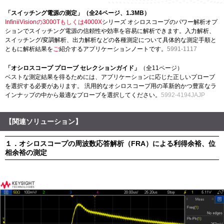
「スイッチング電源の測定」（全24ページ、1.3MB）
InfiniiVisionの3000Tもしくは4000X
シリーズ オシロスコープのパワー解析オプ
ションでスイッチング電源の信頼性や効率を容易に解析できます。入力解析、
スイッチング/変調解析、出力解析などの各種測定について具体的な測定手順と
ともに解析結果を
ご
紹介するアプリケーションノートです。
5991-1117
「オシロスコープ プローブ セレクションガイド」
（全11ページ）
ベストな測定結果を得るためには、アプリケーションに応じた正しいプローブ
を選択する必要があります。 汎用的なオシロスコープ用の革新的かつ豊富なラ
インナップの中から最適なプローブを選択してください。
5992-4194JAJP
【関連ソリューション】
１．オシロスコープの周波数応答解析（FRA）による利得余裕、位
相余裕の測定