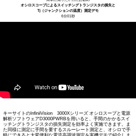
オシロスコープによるスイッチングトランジスタの損失と
Tj（ジャンクションの温度）測定デモ
6分01秒
キーサイトのInfiniiVision 3000Xシリーズ オシロスープと電源
解析ソフトウェアD3000PWRBを用いると、手間のかかるスイ
ッチングトランジスタの損失測定を効率よく実施できます。ま
た同様に測定に手間を要するスルーレート測定と、オシロで手
軽にできると大変便利な電流高調波測定を実機デモで紹介しま