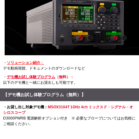
・
ソリューション紹介
：
デモ動画視聴、ドキュメントのダウンロードなど
・
デモ機お試し体験プログラム
（無料）
：
以下のデモ機と一緒にお貸出しも可能です。
【デモ機お試し体験プログラム（無料）】
・お貸し出し対象デモ機：
MSOX3104T 1GHz 4ch ミックスド・シグナル・オ
シロスコープ
D3000PWRB 電源解析オプション付き ※ 必要なプローブについてはお気軽に
ご相談ください。