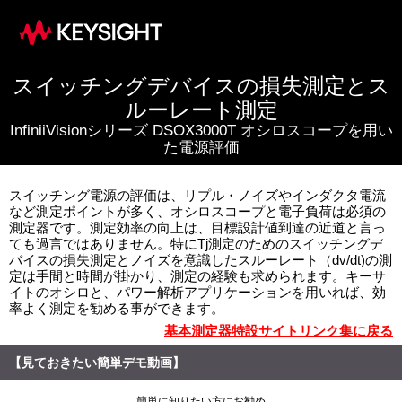
スイッチングデバイスの損失測定とス
ルーレート測定
InfiniiVisionシリーズ DSOX3000T オシロスコープを用い
た電源評価
スイッチング電源の評価は、リプル・ノイズやインダクタ電流
など測定ポイントが多く、オシロスコープと電子負荷は必須の
測定器です。測定効率の向上は、目標設計値到達の近道と言っ
ても過言ではありません。特にTj測定のためのスイッチングデ
バイスの損失測定とノイズを意識したスルーレート（dv/dt)の測
定は手間と時間が掛かり、測定の経験も求められます。キーサ
イトのオシロと、パワー解析アプリケーションを用いれば、効
率よく測定を勧める事ができます。
基本測定器特設サイトリンク集に戻る
【見ておきたい簡単デモ動画】
簡単に知りたい方にお勧め