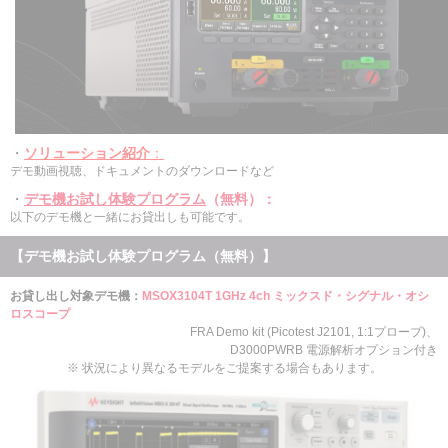
・
ソリューション紹介
：
デモ動画視聴、ドキュメントのダウンロードなど
・
デモ機お試し体験プログラム
（無料）
：
以下のデモ機と一緒にお貸出しも可能です。
【デモ機お試し体験プログラム（無料）】
お貸し出し対象デモ機：
MSOX3104T 1GHz 4ch ミックスド・シグナル・オシ
ロスコープ
FRA Demo kit (Picotest J2101, 1:1プローブ)、
D3000PWRB 電源解析オプション付き
※ 状況により異なるモデルをご提案する場合もあります。