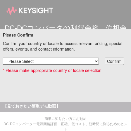
DC-DCコンバータの利得余裕、位相余
Please Confirm
裕の測定評価
InfiniiVisionシリーズ DSOX3000T オシロスコープを用い
Confirm your country or locale to access relevant pricing, special
た電源評価
offers, events, and contact information.
Confirm
DC電源の負荷変動の影響をなるべく抑えるために、位相補償回路のパラメータ
を調整した時、負荷変動の波形にリンギングが乗るなど不安定になる事があり
* Please make appropriate country or locale selection
ます。また、波形では問題なくても、利得余裕、位相余裕が十分でない事もあ
りますので、利得余裕・位相余裕の評価は欠かせません。キーサイトのオシロ
を用いれば、普段使っているオシロスコープで簡単に利得余裕、位相余裕の評
価が可能です。
基本測定器特設サイトリンク集に戻る
【見ておきたい簡単デモ動画】
簡単に知りたい方にお勧め
DC-DCコンバーター電源回路評価 正確、低コスト、短時間に測るためのヒン
ト