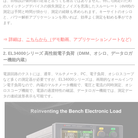
は、目標設計値到達の近道と言っても過言ではありません。特にTj測定のため
のスイッチングデバイスの損失測定とノイズを意識したスルーレート（dv/dt)の
測定は手間と時間が掛かり、測定の経験も求められます。キーサイトのオシロ
と、パワー解析アプリケーションを用いれば、効率よく測定を勧める事ができ
ます。
⇒ 詳細は、
こちらから（
デモ動画、アプリケーションノートなど）
2. EL34000シリーズ 高性能電子負荷（DMM、オシロ、データロガ
ー機能内蔵）
電源回路のテストには、通常、マルチメータ、PC、電子負荷、オシロスコープ
など多くの測定器が必要ですが、EL34000シリーズは、画期的なオールインワ
ン電子負荷なので、内蔵のマルチメータ機能で、電圧と電流の同時測定、オシ
ロスコープ機能で、電源の過渡特性の確認、データロガー機能では、測定デー
タの連続波形表示も可能です。