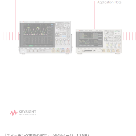
「スイッチング電源の測定」（全24ページ、1.3MB）