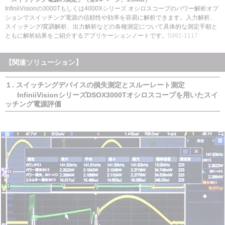
InfiniiVisionの3000Tもしくは4000X
シリーズ オシロスコープのパワー解析オプ
ションでスイッチング電源の信頼性や効率を容易に解析できます。入力解析、
スイッチング/変調解析、出力解析などの各種測定について具体的な測定手順と
ともに解析結果を
ご
紹介するアプリケーションノートです。
5991-1117
【関連ソリューション】
１. スイッチングデバイスの損失測定とスルーレート測定
InfiniiVisionシリーズDSOX3000Tオシロスコープを用いたスイ
ッチング電源評価