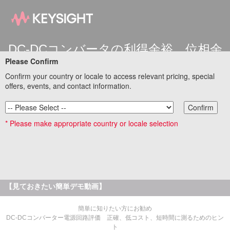
DC-DCコンバータの利得余裕、位相余
Please Confirm
裕の測定評価
InfiniiVisionシリーズ DSOX3000T オシロスコープを用い
Confirm your country or locale to access relevant pricing, special
た電源評価
offers, events, and contact information.
Confirm
DC電源の負荷変動の影響をなるべく抑えるために、位相補償回路のパラメータ
を調整した時、負荷変動の波形にリンギングが乗るなど不安定になる事があり
* Please make appropriate country or locale selection
ます。また、波形では問題なくても、利得余裕、位相余裕が十分でない事もあ
りますので、利得余裕・位相余裕の評価は欠かせません。キーサイトのオシロ
を用いれば、普段使っているオシロスコープで簡単に利得余裕、位相余裕の評
価が可能です。
基本測定器特設サイトリンク集に戻る
【見ておきたい簡単デモ動画】
簡単に知りたい方にお勧め
DC-DCコンバーター電源回路評価 正確、低コスト、短時間に測るためのヒン
ト