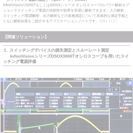
InfiniiVisionの3000Tもしくは4000X
シリーズ オシロスコープのパワー解析オプ
ションでスイッチング電源の信頼性や効率を容易に解析できます。入力解析、
スイッチング/変調解析、出力解析などの各種測定について具体的な測定手順と
ともに解析結果を
ご
紹介するアプリケーションノートです。
5991-1117
【関連ソリューション】
１. スイッチングデバイスの損失測定とスルーレート測定
InfiniiVisionシリーズDSOX3000Tオシロスコープを用いたスイ
ッチング電源評価