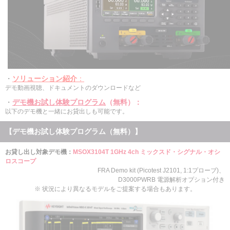
・
ソリューション紹介
：
デモ動画視聴、ドキュメントのダウンロードなど
・
デモ機お試し体験プログラム
（無料）
：
以下のデモ機と一緒にお貸出しも可能です。
【デモ機お試し体験プログラム（無料）】
お貸し出し対象デモ機：
MSOX3104T 1GHz 4ch ミックスド・シグナル・オシ
ロスコープ
FRA Demo kit (Picotest J2101, 1:1プローブ)、
D3000PWRB 電源解析オプション付き
※ 状況により異なるモデルをご提案する場合もあります。