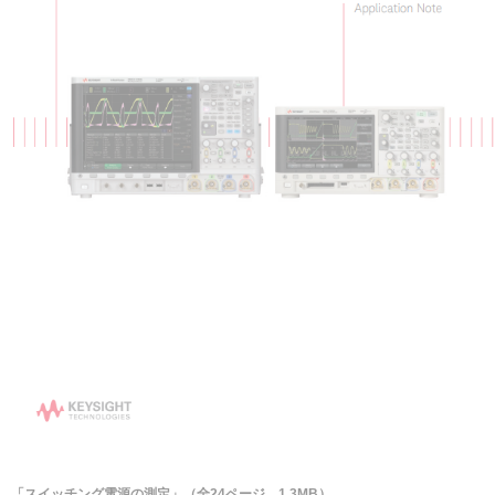
「スイッチング電源の測定」（全24ページ、1.3MB）