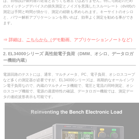
は、目標設計値到達の近道と言っても過言ではありません。特にTj測定のため
のスイッチングデバイスの損失測定とノイズを意識したスルーレート（dv/dt)の
測定は手間と時間が掛かり、測定の経験も求められます。キーサイトのオシロ
と、パワー解析アプリケーションを用いれば、効率よく測定を勧める事ができ
ます。
⇒ 詳細は、
こちらから（
デモ動画、アプリケーションノートなど）
2. EL34000シリーズ 高性能電子負荷（DMM、オシロ、データロガ
ー機能内蔵）
電源回路のテストには、通常、マルチメータ、PC、電子負荷、オシロスコープ
など多くの測定器が必要ですが、EL34000シリーズは、画期的なオールインワ
ン電子負荷なので、内蔵のマルチメータ機能で、電圧と電流の同時測定、オシ
ロスコープ機能で、電源の過渡特性の確認、データロガー機能では、測定デー
タの連続波形表示も可能です。