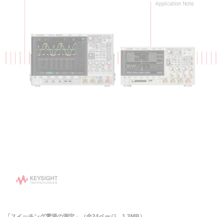
「スイッチング電源の測定」（全24ページ、1.3MB）