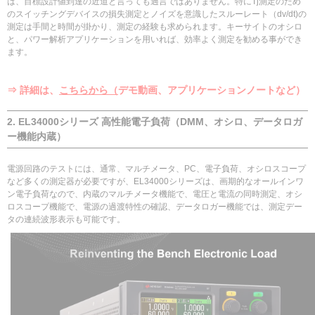
は、目標設計値到達の近道と言っても過言ではありません。特にTj測定のため
のスイッチングデバイスの損失測定とノイズを意識したスルーレート（dv/dt)の
測定は手間と時間が掛かり、測定の経験も求められます。キーサイトのオシロ
と、パワー解析アプリケーションを用いれば、効率よく測定を勧める事ができ
ます。
⇒ 詳細は、
こちらから（
デモ動画、アプリケーションノートなど）
2. EL34000シリーズ 高性能電子負荷（DMM、オシロ、データロガ
ー機能内蔵）
電源回路のテストには、通常、マルチメータ、PC、電子負荷、オシロスコープ
など多くの測定器が必要ですが、EL34000シリーズは、画期的なオールインワ
ン電子負荷なので、内蔵のマルチメータ機能で、電圧と電流の同時測定、オシ
ロスコープ機能で、電源の過渡特性の確認、データロガー機能では、測定デー
タの連続波形表示も可能です。