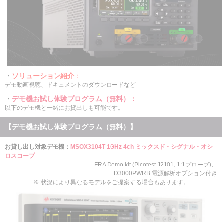
・
ソリューション紹介
：
デモ動画視聴、ドキュメントのダウンロードなど
・
デモ機お試し体験プログラム
（無料）
：
以下のデモ機と一緒にお貸出しも可能です。
【デモ機お試し体験プログラム（無料）】
お貸し出し対象デモ機：
MSOX3104T 1GHz 4ch ミックスド・シグナル・オシ
ロスコープ
FRA Demo kit (Picotest J2101, 1:1プローブ)、
D3000PWRB 電源解析オプション付き
※ 状況により異なるモデルをご提案する場合もあります。