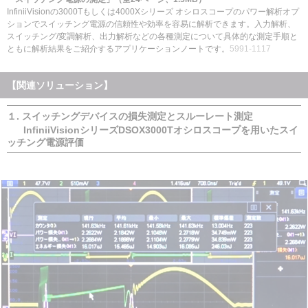
InfiniiVisionの3000Tもしくは4000X
シリーズ オシロスコープのパワー解析オプ
ションでスイッチング電源の信頼性や効率を容易に解析できます。入力解析、
スイッチング/変調解析、出力解析などの各種測定について具体的な測定手順と
ともに解析結果を
ご
紹介するアプリケーションノートです。
5991-1117
【関連ソリューション】
１. スイッチングデバイスの損失測定とスルーレート測定
InfiniiVisionシリーズDSOX3000Tオシロスコープを用いたスイ
ッチング電源評価