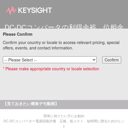
DC-DCコンバータの利得余裕、位相余
Please Confirm
裕の測定評価
InfiniiVisionシリーズ DSOX3000T オシロスコープを用い
Confirm your country or locale to access relevant pricing, special
た電源評価
offers, events, and contact information.
Confirm
DC電源の負荷変動の影響をなるべく抑えるために、位相補償回路のパラメータ
を調整した時、負荷変動の波形にリンギングが乗るなど不安定になる事があり
* Please make appropriate country or locale selection
ます。また、波形では問題なくても、利得余裕、位相余裕が十分でない事もあ
りますので、利得余裕・位相余裕の評価は欠かせません。キーサイトのオシロ
を用いれば、普段使っているオシロスコープで簡単に利得余裕、位相余裕の評
価が可能です。
基本測定器特設サイトリンク集に戻る
【見ておきたい簡単デモ動画】
簡単に知りたい方にお勧め
DC-DCコンバーター電源回路評価 正確、低コスト、短時間に測るためのヒン
ト