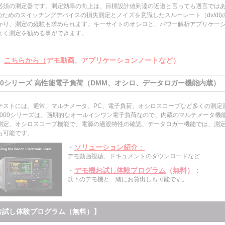
必須の測定器です。測定効率の向上は、目標設計値到達の近道と言っても過言では
のためのスイッチングデバイスの損失測定とノイズを意識したスルーレート（dv/dt
かり、測定の経験も求められます。キーサイトのオシロと、パワー解析アプリケー
よく測定を勧める事ができます。
、
こちらから（
デモ動画、アプリケーションノートなど）
34000シリーズ 高性能電子負荷（DMM、オシロ、データロガー機能内蔵）
テストには、通常、マルチメータ、PC、電子負荷、オシロスコープなど多くの測定
34000シリーズは、画期的なオールインワン電子負荷なので、内蔵のマルチメータ機
測定、オシロスコープ機能で、電源の過渡特性の確認、データロガー機能では、測
も可能です。
・
ソリューション紹介
：
デモ動画視聴、ドキュメントのダウンロードなど
・
デモ機お試し体験プログラム
（無料）
：
以下のデモ機と一緒にお貸出しも可能です。
お試し体験プログラム（無料）】