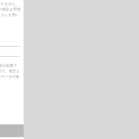
ありません。
)の測定は手間
ションを用い
器が必要で
能で、電圧と
定データの連