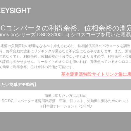
-DCコンバータの利得余裕、位相余裕の測
finiiVisionシリーズ DSOX3000T オシロスコープを用いた電
C電源の負荷変動の影響をなるべく抑えるために、位相補償回路のパラメータを調整
時、負荷変動の波形にリンギングが乗るなど不安定になる事があります。また、波
問題なくても、利得余裕、位相余裕が十分でない事もありますので、利得余裕・位
の評価は欠かせません。キーサイトのオシロを用いれば、普段使っているオシロス
で簡単に利得余裕、位相余裕の評価が可能です。
基本測定器特設サイトリンク集に
きたい簡単デモ動画】
簡単に知りたい方にお勧め
DC-DCコンバーター電源回路評価 正確、低コスト、短時間に測るためのヒント
（日本語ナレーション） 2分37秒