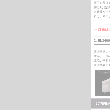
電子負荷は
特にTj測定
と時間が掛
れば、効率
⇒ 詳細は
2. EL
電源回路の
すが、EL
電流の同時
続波形表示
【デモ機