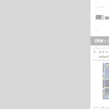
【関連ソ
１. ス
Infin
スイッチン