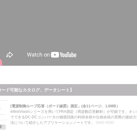
ロード可能なカタログ、データシート】
[電源制御ループ応答（ボード線図）測定」(全11ページ、1.6MB）
InfiniiVisionシリーズを用いてFRA測定（周波数応答解析）が可能です。オ
でできるDC-DCコンバータの補償回路の利得余裕や位相余裕の実際の接続
法について紹介したアプリケーションノート
です。
5992-0593