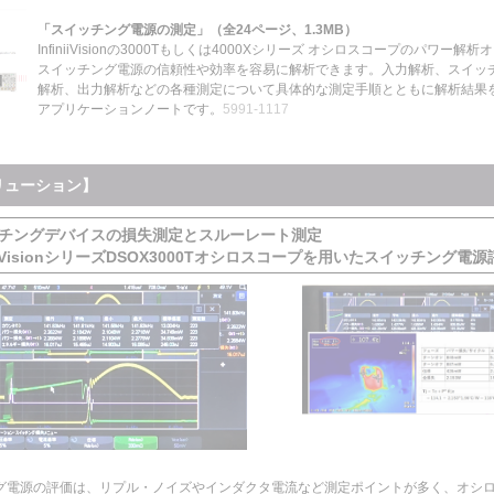
「スイッチング電源の測定」（全24ページ、1.3MB）
InfiniiVisionの3000Tもしくは4000X
シリーズ オシロスコープのパワー解析
スイッチング電源の信頼性や効率を容易に解析できます。入力解析、スイッチ
解析、出力解析などの各種測定について具体的な測定手順とともに解析結果
アプリケーションノートです。
5991-1117
リューション】
イッチングデバイスの損失測定とスルーレート測定
iiVisionシリーズDSOX3000Tオシロスコープを用いたスイッチング電源
グ電源の評価は、リプル・ノイズやインダクタ電流など測定ポイントが多く、オシ