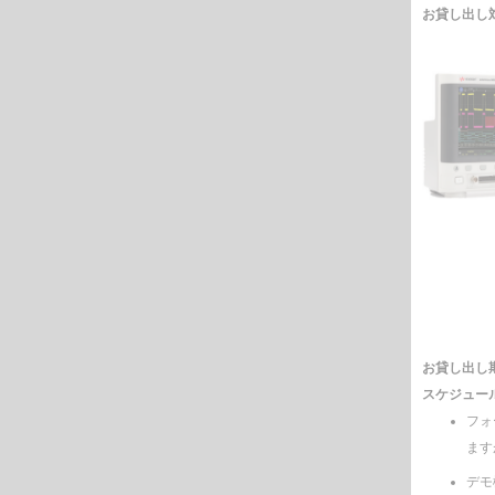
お貸し出し
FRA D
お貸し出し
スケジュー
フォ
ます
デモ