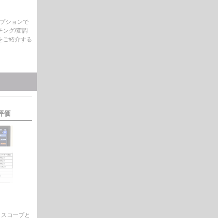
オプションで
ング/変調
を
ご
紹介する
評価
ロスコープと