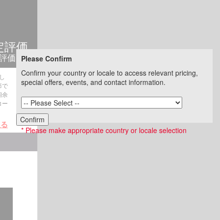
定評価
源評価
Please Confirm
Confirm your country or locale to access relevant pricing,
し
special offers, events, and contact information.
形で
相余
コー
Confirm
戻る
* Please make appropriate country or locale selection