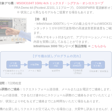
対象デモ機：
MSOX3104T 1GHz 4ch ミックスド・シグナル・オシロスコープ
emo kit (Picotest J2101, 1:1プローブ)、D3000PWRB 電源解
※ 状況により異なるモデルをご提案する場合もあります。
【特 長】
・InfiniiVision 3000TXシリーズの最上位モデルのMSOX
ンタッチトリガや100万波形/秒の高速波形更新速度をご
ます。
・FRA デモキット付きなので、アプリケーションノート
内容を実際に試してみることができます。
InfiniiVision 3000 TXシリーズ 製品情報 ⇒
こちらから
期間：
7日間程度
ル調整のご連絡：
リクエストフォーム送信後、メールまたはお電話でご連絡します
ームの送信後、できるだけ速やかにスケジュール調整のご連絡をさせていただくよ
が、状況によりやむをえずご連絡までにお時間をいただく場合もあります。
機のお貸し出しリクエストが立て込んでいる場合には、大変申し訳ありませんが、