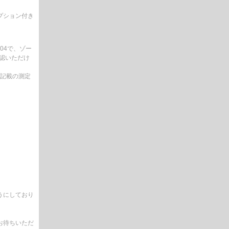
析オプション付き
3104で、ゾー
確認いただけ
に記載の測定
。
うにしており
お待ちいただ