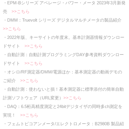
・EPM-Bシリーズ アベレージ・パワー・メータ 2023年3月新発
売
>>こちら
・DMM：Truevolt シリーズ デジタルマルチメータの製品紹介
>>こちら
・2022年版、キーサイトの年度末。基本計測器情報ダウンロー
ドサイト
>>こちら
・自動計測：自動計測プログラミングDAY参考資料ダウンロー
ドサイト
>>こちら
・オシロ/RF測定器/DMM/電源ほか：基本測定器の動画デモの
ご紹介
>>こちら
・自動計測：使わないと損！基本測定器に標準添付の簡単自動
計測ソフトウェア（URL変更）
>>こちら
・DAQ：6.5桁高精度測定と24bitデジタイザの同時多ch測定を
実現！
>>こちら
・フェムトピコアンメータ/エレクトロメータ：B2980B 製品紹