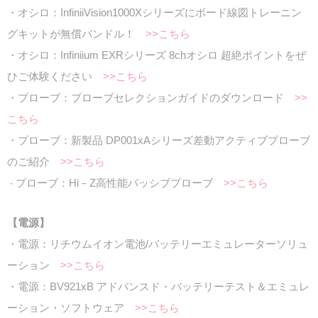
・オシロ：InfiniiVision1000Xシリーズにボード線図トレーニン
グキットが無償バンドル！
>>こちら
・オシロ：Infiniium EXRシリーズ 8chオシロ 超絶ポイントをぜ
ひご体験ください
>>こちら
・プローブ：プローブセレクションガイドのダウンロード
>>
こちら
・プローブ：新製品 DP001xAシリーズ差動アクティブプローブ
のご紹介
>>こちら
プローブ：Hi－Z高性能パッシブプローブ
>>こちら
・
【電源】
・電源：リチウムイオン電池/バッテリーエミュレーターソリュ
ーション
>>こちら
・電源：BV921xB アドバンスド・バッテリーテスト＆エミュレ
ーション・ソフトウェア
>>こちら