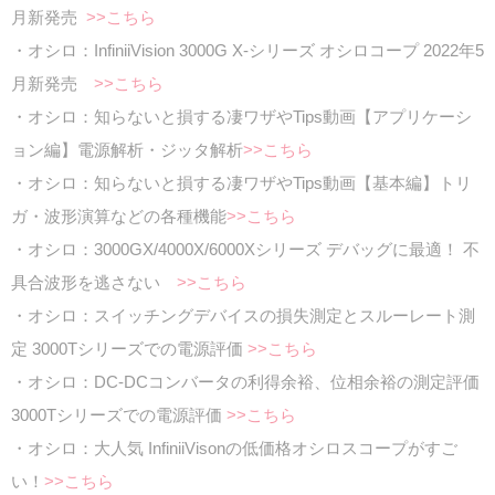
月新発売
>>こちら
・オシロ：InfiniiVision 3000G X-シリーズ オシロコープ 2022年5
月新発売
>>こちら
・オシロ：知らないと損する凄ワザやTips動画【アプリケーシ
ョン編】電源解析・ジッタ解析
>>こちら
・オシロ：知らないと損する凄ワザやTips動画【基本編】トリ
ガ・波形演算などの各種機能
>>こちら
・オシロ：3000GX/4000X/6000Xシリーズ デバッグに最適！ 不
具合波形を逃さない
>>こちら
・オシロ：スイッチングデバイスの損失測定とスルーレート測
定 3000Tシリーズでの電源評価
>>こちら
・オシロ：DC-DCコンバータの利得余裕、位相余裕の測定評価
3000Tシリーズでの電源評価
>>こちら
・オシロ：大人気 InfiniiVisonの低価格オシロスコープがすご
い！
>>こちら