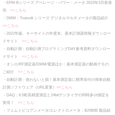
・EPM-Bシリーズ アベレージ・パワー・メータ 2023年3月新発
売
>>こちら
・DMM：Truevolt シリーズ デジタルマルチメータの製品紹介
>>こちら
・2022年版、キーサイトの年度末。基本計測器情報ダウンロー
ドサイト
>>こちら
・自動計測：自動計測プログラミングDAY参考資料ダウンロー
ドサイト
>>こちら
・オシロ/RF測定器/DMM/電源ほか：基本測定器の動画デモの
ご紹介
>>こちら
・自動計測：使わないと損！基本測定器に標準添付の簡単自動
計測ソフトウェア（URL変更）
>>こちら
・DAQ：6.5桁高精度測定と24bitデジタイザの同時多ch測定を
実現！
>>こちら
・フェムトピコアンメータ/エレクトロメータ：B2980B 製品紹