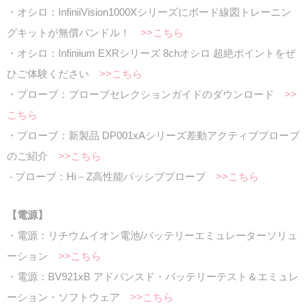
・オシロ：InfiniiVision1000Xシリーズにボード線図トレーニン
グキットが無償バンドル！
>>こちら
・オシロ：Infiniium EXRシリーズ 8chオシロ 超絶ポイントをぜ
ひご体験ください
>>こちら
・プローブ：プローブセレクションガイドのダウンロード
>>
こちら
・プローブ：新製品 DP001xAシリーズ差動アクティブプローブ
のご紹介
>>こちら
プローブ：Hi－Z高性能パッシブプローブ
>>こちら
・
【電源】
・電源：リチウムイオン電池/バッテリーエミュレーターソリュ
ーション
>>こちら
・電源：BV921xB アドバンスド・バッテリーテスト＆エミュレ
ーション・ソフトウェア
>>こちら