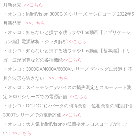
月新発売
>>こちら
・オシロ：InfiniiVision 3000G X-シリーズ オシロコープ 2022年5
月新発売
>>こちら
・オシロ：知らないと損する凄ワザやTips動画【アプリケーシ
ョン編】電源解析・ジッタ解析
>>こちら
・オシロ：知らないと損する凄ワザやTips動画【基本編】トリ
ガ・波形演算などの各種機能
>>こちら
・オシロ：3000GX/4000X/6000Xシリーズ デバッグに最適！ 不
具合波形を逃さない
>>こちら
・オシロ：スイッチングデバイスの損失測定とスルーレート測
定 3000Tシリーズでの電源評価
>>こちら
・オシロ：DC-DCコンバータの利得余裕、位相余裕の測定評価
3000Tシリーズでの電源評価
>>こちら
・オシロ：大人気 InfiniiVisonの低価格オシロスコープがすご
い！
>>こちら