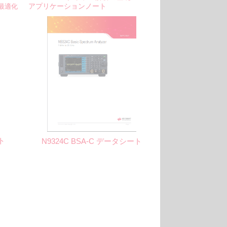
アプリケーションノート
最適化
ト
N9324C BSA-C データシート