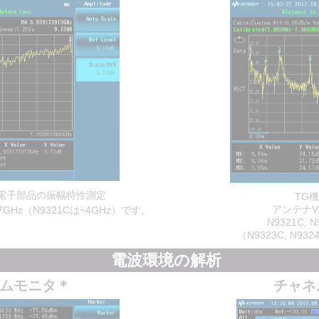
電子部品の振幅特性測定
TG
アンテナ
~7GHz（N9321Cは~4GHz）です。
N9321C,
（N9323C, N
電波環境の解析
ムモニタ＊
チャネ