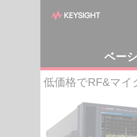
ベー
低価格でRF&マイ