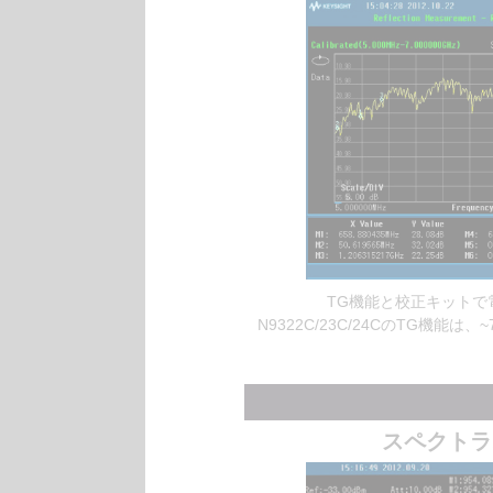
TG機能と校正キットで
N9322C/23C/24CのTG機能は、
スペクトラ