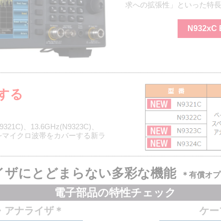
求への拡張性」といった特
N932x
ーする
21C)、13.6GHz(N9323C)、
てRF~マイクロ波帯をカバーする新ラ
イザにとどまらない多彩な機能
＊有償オプ
電子部品の特性チェック
・アナライザ＊
ケー