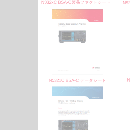
N932xC BSA-C製品ファクトシート
N9
N9321C BSA-C データシート