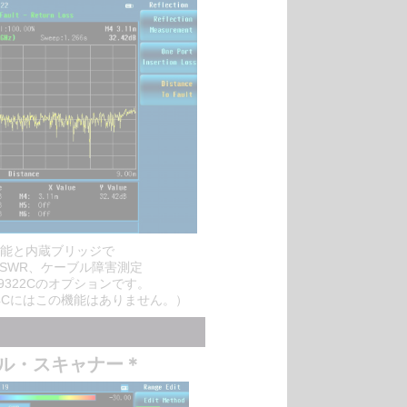
機能と内蔵ブリッジで
VSWR、ケーブル障害測定
 N9322Cのオプションです。
9324Cにはこの機能はありません。）
ル・スキャナー＊