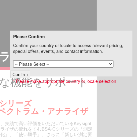
Please Confirm
Confirm your country or locale to access relevant pricing,
special offers, events, and contact information.
ライザ
Confirm
彩な機能をサポート
* Please make appropriate country or locale selection
C シリーズ
ペクトラム・アナライザ
実績で高い評価をいただいているKeysight
ライザの流れをくむBSA-Cシリーズの「測定
率化」、「使い勝手」、さらに「新しい測定要