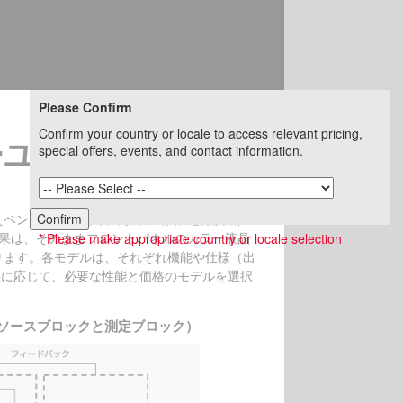
Please Confirm
Confirm your country or locale to access relevant pricing,
ャーユニット
special offers, events, and contact information.
Confirm
優れたベンチトップ型で、内蔵の4象限電源供給／
* Please make appropriate country or locale selection
結果は、そのままフロントパネルのカラー液晶
あります。各モデルは、それぞれ機能や仕様（出
件に応じて、必要な性能と価格のモデルを選択
（ソースブロックと測定ブロック）