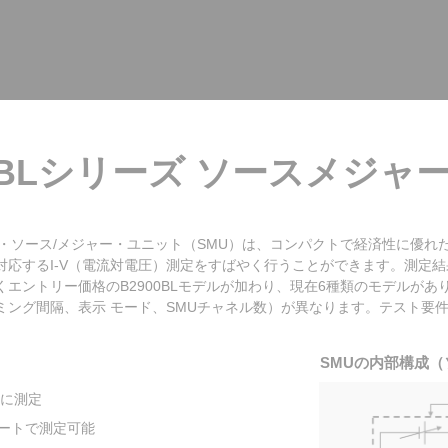
B/BLシリーズ ソースメジ
プレシジョン・ソース/メジャー・ユニット（SMU）は、コンパクトで経済性に
対応するI-V（電流対電圧）測定をすばやく行うことができます。測定
エントリー価格のB2900BLモデルが加わり、現在6種類のモデルが
ミング間隔、表示 モード、SMUチャネル数）が異なります。テスト要
SMUの内部構成
度に測定
ートで測定可能