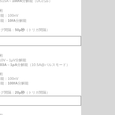
515A～
100fA
分解能（DCのみ）
5桁
：100nV
解能：
10fA
分解能
ング間隔：
50µ秒
（トリガ間隔）
5桁
0V～1μV分解能
.03A
～
1pA
分解能（10.5A@パルスモード）
5桁
：100nV
解能：
100fA
分解能
ング間隔：
20µ秒
（トリガ間隔）