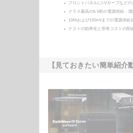
フロントパネルにI-Vカーブなど
クラス最高の6.5桁の電源供給・
10fAおよび100nVまでの電源供
テストの効率化と所有コストの削
【見ておきたい簡単紹介