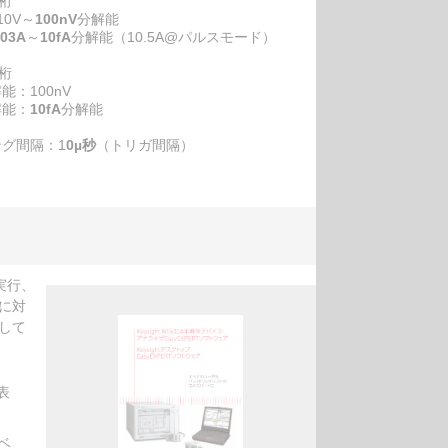
5桁
0V～
100nV
分解能
.03A
～
10fA
分解能（10.5A@パルスモード）
5桁
：100nV
解能：
10fA
分解能
グ間隔：1
0µ秒
（トリガ間隔）
／実行、
に対
して
表
Iベ