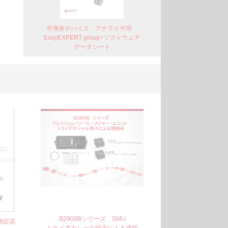
半導体デバイス・アナライザ用
EasyEXPERT group+ソフトウェア
データシート
B2900Bシリーズ SMU​
ン測定器