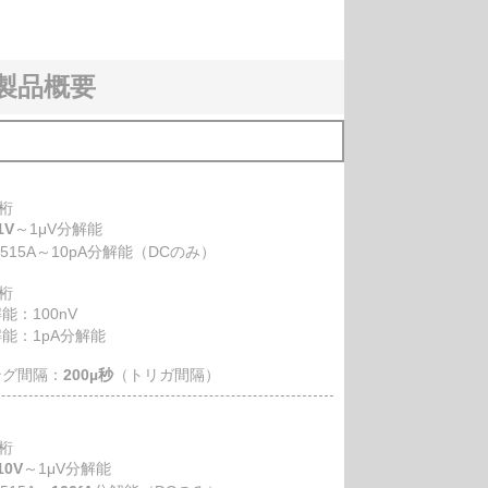
ト製品概要
5桁
1V
～1μV分解能
515A～10pA分解能（DCのみ）
5桁
：100nV
能：1pA分解能
ング間隔：
200µ秒
（トリガ間隔）
5桁
10V
～1μV分解能