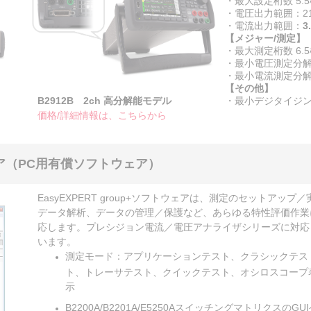
・最大設定桁数 5.
・電圧出力範囲：21
・電流出力範囲：
3
【メジャー/測定】
・最大測定桁数 6.
・最小電圧測定分解能
・最小電流測定分
【その他】
・最小デジタイジン
B2912B 2ch 高分解能モデル
価格/詳細情報は、こちらから
トウェア（PC用有償ソフトウェア）
EasyEXPERT group+ソフトウェアは、測定のセットアップ
データ解析、データの管理／保護など、あらゆる特性評価作業
応します。プレシジョン電流／電圧アナライザシリーズに対応
います。
測定モード：アプリケーションテスト、クラシックテス
ト、トレーサテスト、クイックテスト、オシロスコープ
示
B2200A/B2201A/E5250AスイッチングマトリクスのGU