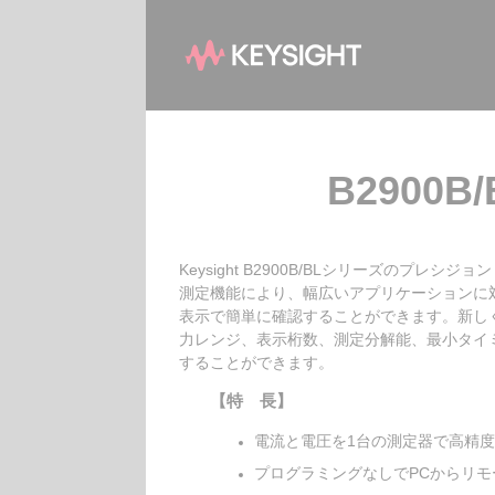
B2900
Keysight B2900B/BLシリーズの
測定機能により、幅広いアプリケーションに
表示で簡単に確認することができます。新しく
力レンジ、表示桁数、測定分解能、最小タイ
することができます。
【特 長】
電流と電圧を1台の測定器で高精
プログラミングなしでPCからリモ