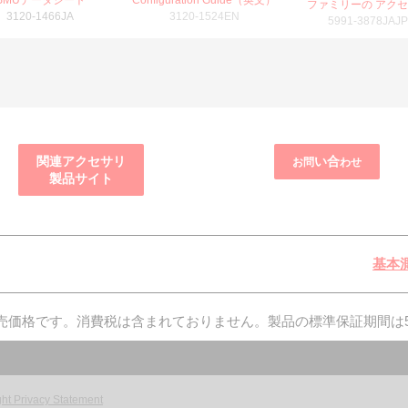
Configuration Guide（英文）
ファミリーの アク
3120-1466JA
3120-1524EN
5991-3878JAJP
関連アクセサリ
い合
お問
わせ
製品サイト
基本
小売価格です。消費税は含まれておりません。製品の標準保証期間は
ht Privacy Statement